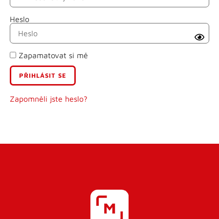
Heslo
Příjmení
Zapamatovat si mě
E-mail
Uživatelské jméno
Zapomněli jste heslo?
Heslo
Heslo znovu