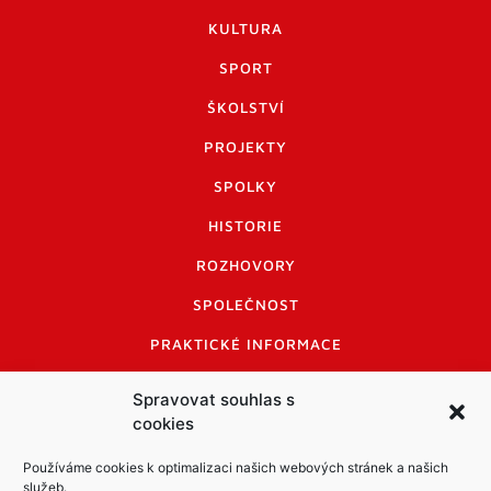
KULTURA
SPORT
ŠKOLSTVÍ
PROJEKTY
SPOLKY
HISTORIE
ROZHOVORY
SPOLEČNOST
PRAKTICKÉ INFORMACE
CENÍK INZERCE
Spravovat souhlas s
cookies
INFORMACE A KODEX DISKUTUJÍCÍCH
LOGO A LOGO MANUÁL
Používáme cookies k optimalizaci našich webových stránek a našich
služeb.