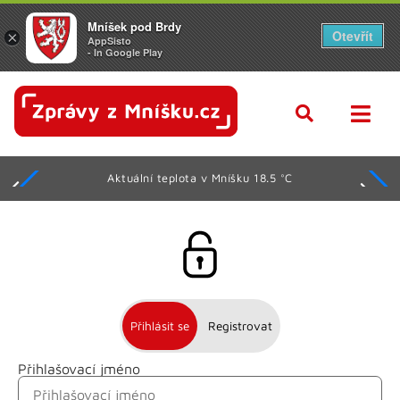
Mníšek pod Brdy
Otevřít
×
AppSisto
- In Google Play
Aktuální teplota v Mníšku 18.5 °C
Přihlásit se
Registrovat
Přihlašovací jméno
Jméno