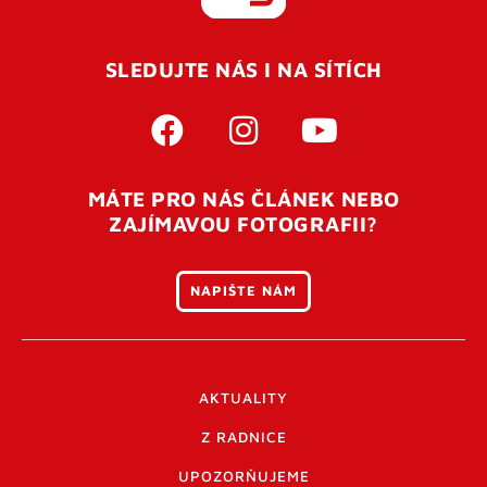
REGISTROVAT SE
SLEDUJTE NÁS I NA SÍTÍCH
Pro úspěšné dokončení registrace je potřeba
potvrdit
vaší e-mailovou
adresu. Po úspěšném odeslání
registrace vám přijde na e-mail potvrzovací kód. Po
otevření tohoto odkazu se váš účet ověří a můžete se
MÁTE PRO NÁS ČLÁNEK NEBO
přihlásit. Nezapomeňte zkontrolovat složku SPAM ve
ZAJÍMAVOU FOTOGRAFII?
vašem e-mailu. Pokud při registraci nastane problém
napište nám
.
NAPIŠTE NÁM
AKTUALITY
Z RADNICE
UPOZORŇUJEME