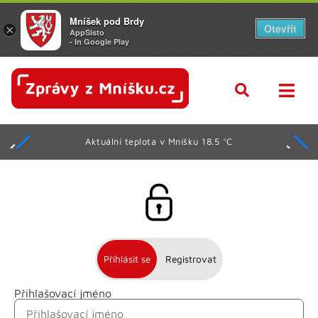
Mníšek pod Brdy
Otevřít
×
AppSisto
- In Google Play
Aktuální teplota v Mníšku 18.5 °C
Přihlásit se
Registrovat
Přihlašovací jméno
Jméno