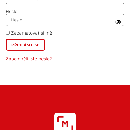
Heslo
Příjmení
Zapamatovat si mě
E-mail
Uživatelské jméno
Zapomněli jste heslo?
Heslo
Heslo znovu