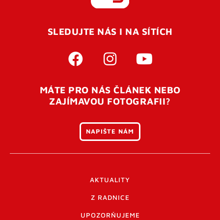
REGISTROVAT SE
SLEDUJTE NÁS I NA SÍTÍCH
Pro úspěšné dokončení registrace je potřeba
potvrdit
vaší e-mailovou
adresu. Po úspěšném odeslání
registrace vám přijde na e-mail potvrzovací kód. Po
otevření tohoto odkazu se váš účet ověří a můžete se
MÁTE PRO NÁS ČLÁNEK NEBO
přihlásit. Nezapomeňte zkontrolovat složku SPAM ve
ZAJÍMAVOU FOTOGRAFII?
vašem e-mailu. Pokud při registraci nastane problém
napište nám
.
NAPIŠTE NÁM
AKTUALITY
Z RADNICE
UPOZORŇUJEME