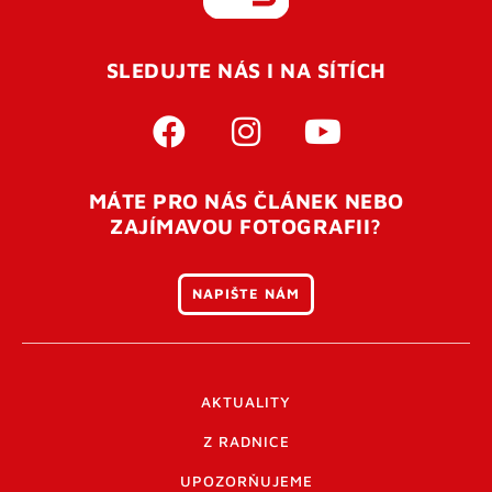
REGISTROVAT SE
SLEDUJTE NÁS I NA SÍTÍCH
Pro úspěšné dokončení registrace je potřeba
potvrdit
vaší e-mailovou
adresu. Po úspěšném odeslání
registrace vám přijde na e-mail potvrzovací kód. Po
otevření tohoto odkazu se váš účet ověří a můžete se
MÁTE PRO NÁS ČLÁNEK NEBO
přihlásit. Nezapomeňte zkontrolovat složku SPAM ve
ZAJÍMAVOU FOTOGRAFII?
vašem e-mailu. Pokud při registraci nastane problém
napište nám
.
NAPIŠTE NÁM
AKTUALITY
Z RADNICE
UPOZORŇUJEME