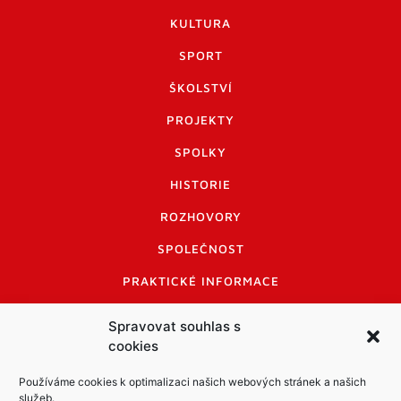
KULTURA
SPORT
ŠKOLSTVÍ
PROJEKTY
SPOLKY
HISTORIE
ROZHOVORY
SPOLEČNOST
PRAKTICKÉ INFORMACE
CENÍK INZERCE
Spravovat souhlas s
cookies
INFORMACE A KODEX DISKUTUJÍCÍCH
LOGO A LOGO MANUÁL
Používáme cookies k optimalizaci našich webových stránek a našich
služeb.