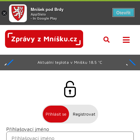
Mníšek pod Brdy
Otevřít
×
AppSisto
- In Google Play
Aktuální teplota v Mníšku 18.5 °C
Přihlásit se
Registrovat
Přihlašovací jméno
Jméno