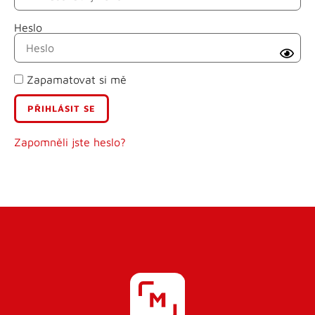
Heslo
Příjmení
Zapamatovat si mě
E-mail
Uživatelské jméno
Zapomněli jste heslo?
Heslo
Heslo znovu