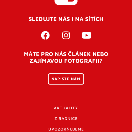
REGISTROVAT SE
SLEDUJTE NÁS I NA SÍTÍCH
Pro úspěšné dokončení registrace je potřeba
potvrdit
vaší e-mailovou
adresu. Po úspěšném odeslání
registrace vám přijde na e-mail potvrzovací kód. Po
otevření tohoto odkazu se váš účet ověří a můžete se
MÁTE PRO NÁS ČLÁNEK NEBO
přihlásit. Nezapomeňte zkontrolovat složku SPAM ve
ZAJÍMAVOU FOTOGRAFII?
vašem e-mailu. Pokud při registraci nastane problém
napište nám
.
NAPIŠTE NÁM
AKTUALITY
Z RADNICE
UPOZORŇUJEME