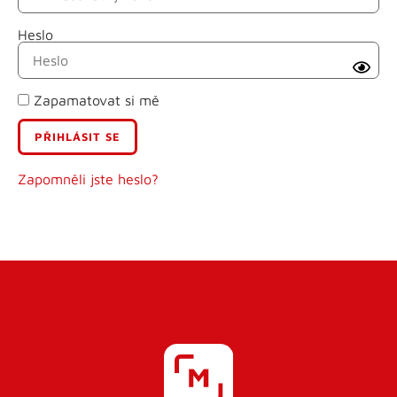
Heslo
Příjmení
Zapamatovat si mě
E-mail
Uživatelské jméno
Zapomněli jste heslo?
Heslo
Heslo znovu