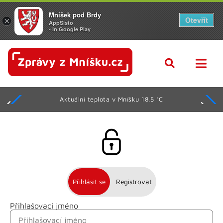
Mníšek pod Brdy
Otevřít
×
AppSisto
- In Google Play
Aktuální teplota v Mníšku 18.5 °C
Přihlásit se
Registrovat
Přihlašovací jméno
Jméno