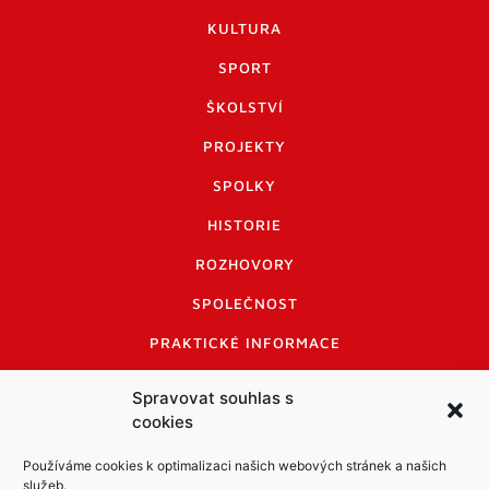
KULTURA
SPORT
ŠKOLSTVÍ
PROJEKTY
SPOLKY
HISTORIE
ROZHOVORY
SPOLEČNOST
PRAKTICKÉ INFORMACE
CENÍK INZERCE
Spravovat souhlas s
cookies
INFORMACE A KODEX DISKUTUJÍCÍCH
LOGO A LOGO MANUÁL
Používáme cookies k optimalizaci našich webových stránek a našich
služeb.