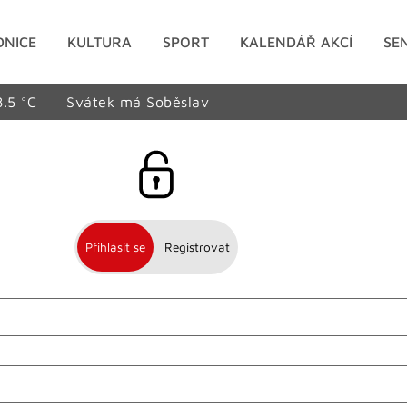
DNICE
KULTURA
SPORT
KALENDÁŘ AKCÍ
SE
8.5 °C
Svátek má Soběslav
Přihlásit se
Registrovat