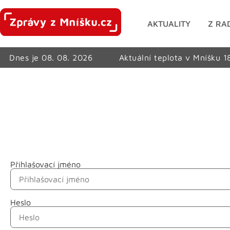
AKTUALITY
Z RA
Dnes je 08. 08. 2026
Aktuální teplota v Mníšku 1
Přihlašovací jméno
Jméno
Heslo
Příjmení