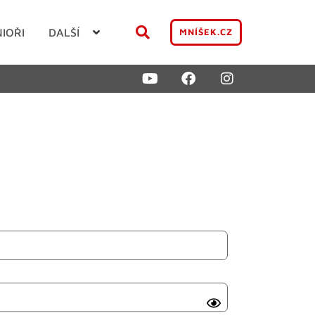
NIOŘI
DALŠÍ
MNÍŠEK.CZ