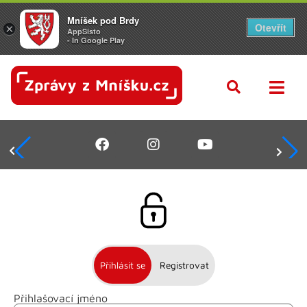
Mníšek pod Brdy
Otevřít
×
AppSisto
- In Google Play
Přihlásit se
Registrovat
Přihlašovací jméno
Jméno