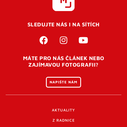
REGISTROVAT SE
SLEDUJTE NÁS I NA SÍTÍCH
Pro úspěšné dokončení registrace je potřeba
potvrdit
vaší e-mailovou
adresu. Po úspěšném odeslání
registrace vám přijde na e-mail potvrzovací kód. Po
otevření tohoto odkazu se váš účet ověří a můžete se
MÁTE PRO NÁS ČLÁNEK NEBO
přihlásit. Nezapomeňte zkontrolovat složku SPAM ve
ZAJÍMAVOU FOTOGRAFII?
vašem e-mailu. Pokud při registraci nastane problém
napište nám
.
NAPIŠTE NÁM
AKTUALITY
Z RADNICE