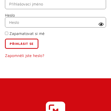
Heslo
Příjmení
Zapamatovat si mě
E-mail
Uživatelské jméno
Zapomněli jste heslo?
Heslo
Heslo znovu