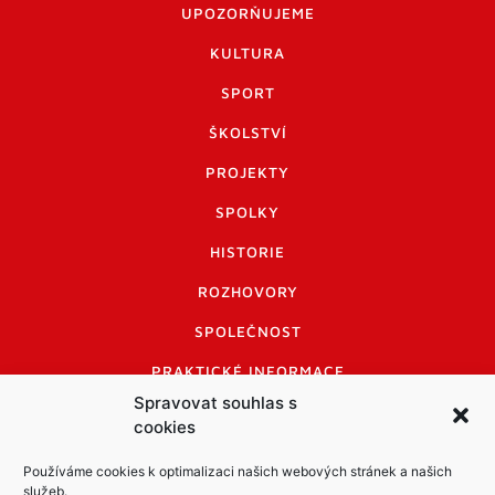
UPOZORŇUJEME
KULTURA
SPORT
ŠKOLSTVÍ
PROJEKTY
SPOLKY
HISTORIE
ROZHOVORY
SPOLEČNOST
PRAKTICKÉ INFORMACE
Spravovat souhlas s
CENÍK INZERCE
cookies
INFORMACE A KODEX DISKUTUJÍCÍCH
Používáme cookies k optimalizaci našich webových stránek a našich
LOGO A LOGO MANUÁL
služeb.