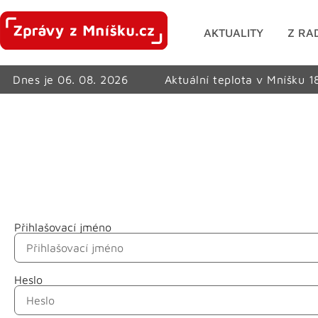
AKTUALITY
Z RA
Dnes je 06. 08. 2026
Aktuální teplota v Mníšku 1
Přihlašovací jméno
Jméno
Heslo
Příjmení