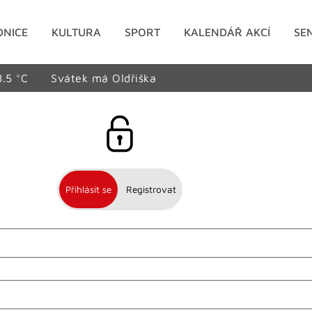
DNICE
KULTURA
SPORT
KALENDÁŘ AKCÍ
SE
8.5 °C
Svátek má Oldřiška
Přihlásit se
Registrovat