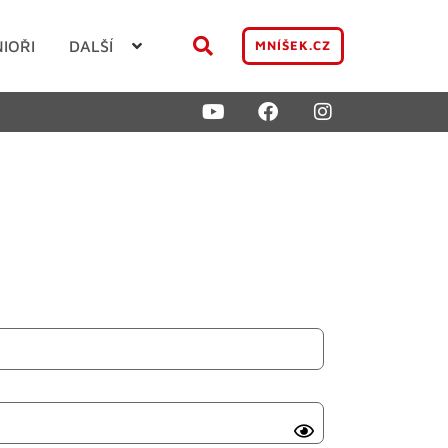
NIOŘI
DALŠÍ
MNÍŠEK.CZ