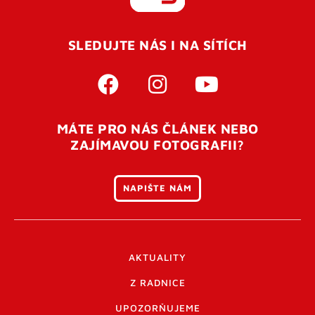
REGISTROVAT SE
SLEDUJTE NÁS I NA SÍTÍCH
Pro úspěšné dokončení registrace je potřeba
potvrdit
vaší e-mailovou
adresu. Po úspěšném odeslání
registrace vám přijde na e-mail potvrzovací kód. Po
otevření tohoto odkazu se váš účet ověří a můžete se
MÁTE PRO NÁS ČLÁNEK NEBO
přihlásit. Nezapomeňte zkontrolovat složku SPAM ve
ZAJÍMAVOU FOTOGRAFII?
vašem e-mailu. Pokud při registraci nastane problém
napište nám
.
NAPIŠTE NÁM
AKTUALITY
Z RADNICE
UPOZORŇUJEME