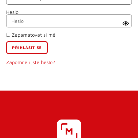
Heslo
Příjmení
Zapamatovat si mě
E-mail
Uživatelské jméno
Zapomněli jste heslo?
Heslo
Heslo znovu