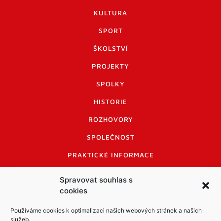
KULTURA
SPORT
ŠKOLSTVÍ
PROJEKTY
SPOLKY
HISTORIE
ROZHOVORY
SPOLEČNOST
PRAKTICKÉ INFORMACE
CENÍK INZERCE
Spravovat souhlas s
cookies
INFORMACE A KODEX DISKUTUJÍCÍCH
LOGO A LOGO MANUÁL
Používáme cookies k optimalizaci našich webových stránek a našich
služeb.