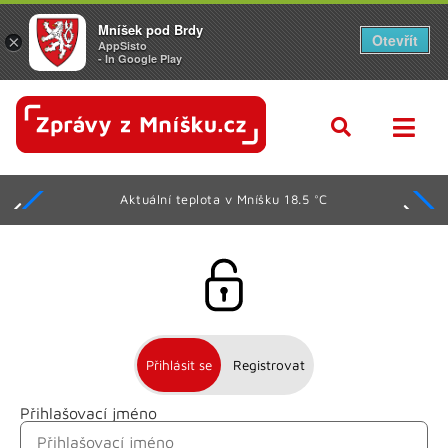
Mníšek pod Brdy
Otevřít
×
AppSisto
- In Google Play
Aktuální teplota v Mníšku 18.5 °C
Přihlásit se
Registrovat
Přihlašovací jméno
Jméno