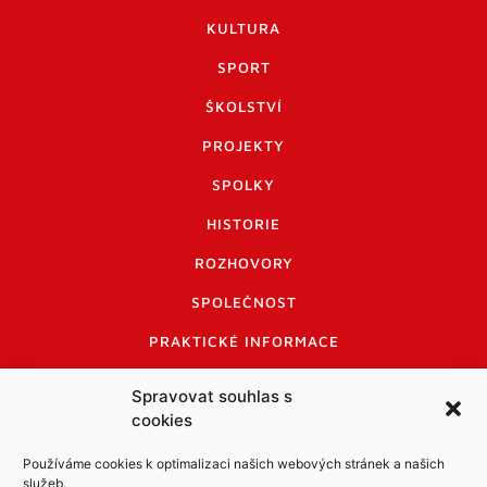
KULTURA
SPORT
ŠKOLSTVÍ
PROJEKTY
SPOLKY
HISTORIE
ROZHOVORY
SPOLEČNOST
PRAKTICKÉ INFORMACE
CENÍK INZERCE
Spravovat souhlas s
cookies
INFORMACE A KODEX DISKUTUJÍCÍCH
LOGO A LOGO MANUÁL
Používáme cookies k optimalizaci našich webových stránek a našich
služeb.