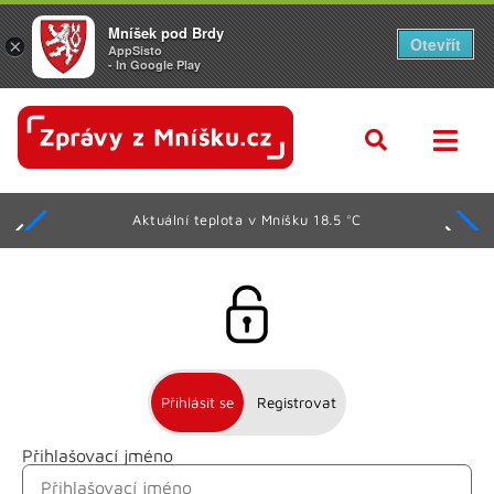
Mníšek pod Brdy
Otevřít
×
AppSisto
- In Google Play
Aktuální teplota v Mníšku 18.5 °C
Přihlásit se
Registrovat
Přihlašovací jméno
Jméno