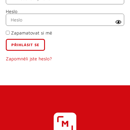
Heslo
Příjmení
Zapamatovat si mě
E-mail
Uživatelské jméno
Zapomněli jste heslo?
Heslo
Heslo znovu