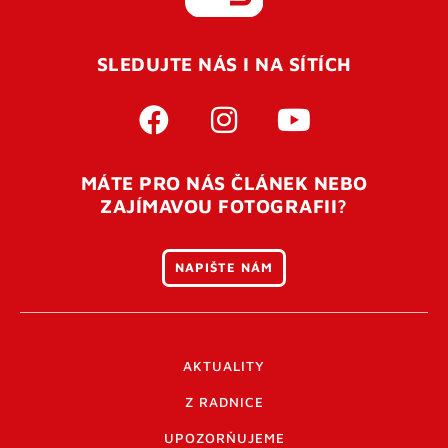
REGISTROVAT SE
SLEDUJTE NÁS I NA SÍTÍCH
Pro úspěšné dokončení registrace je potřeba
potvrdit
vaší e-mailovou
adresu. Po úspěšném odeslání
registrace vám přijde na e-mail potvrzovací kód. Po
otevření tohoto odkazu se váš účet ověří a můžete se
MÁTE PRO NÁS ČLÁNEK NEBO
přihlásit. Nezapomeňte zkontrolovat složku SPAM ve
ZAJÍMAVOU FOTOGRAFII?
vašem e-mailu. Pokud při registraci nastane problém
napište nám
.
NAPIŠTE NÁM
AKTUALITY
Z RADNICE
UPOZORŇUJEME