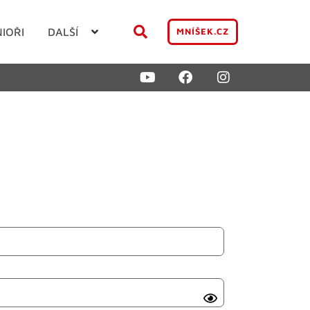
NIOŘI
DALŠÍ
MNÍŠEK.CZ