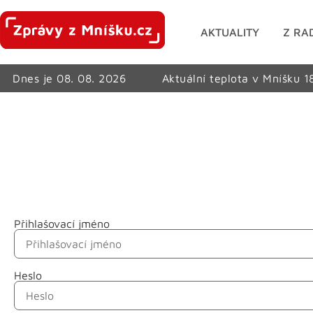
AKTUALITY
Z RA
Dnes je 08. 08. 2026
Aktuální teplota v Mníšku 1
Přihlašovací jméno
Jméno
Heslo
Příjmení