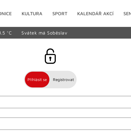
DNICE
KULTURA
SPORT
KALENDÁŘ AKCÍ
SE
8.5 °C
Svátek má Soběslav
Přihlásit se
Registrovat