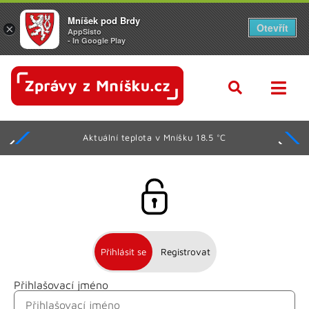
Mníšek pod Brdy
Otevřít
×
AppSisto
- In Google Play
Aktuální teplota v Mníšku 18.5 °C
Přihlásit se
Registrovat
Přihlašovací jméno
Jméno