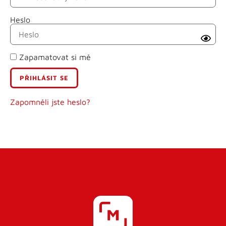
Heslo
Příjmení
Zapamatovat si mě
E-mail
Uživatelské jméno
Zapomněli jste heslo?
Heslo
Heslo znovu