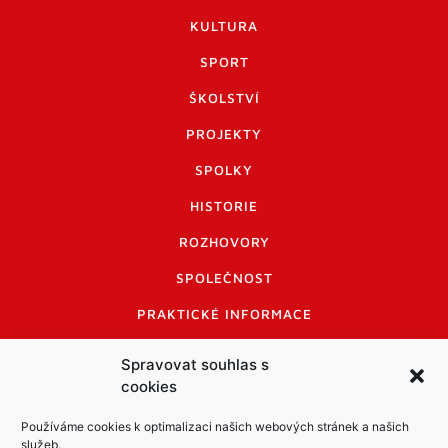
KULTURA
SPORT
ŠKOLSTVÍ
PROJEKTY
SPOLKY
HISTORIE
ROZHOVORY
SPOLEČNOST
PRAKTICKÉ INFORMACE
CENÍK INZERCE
Spravovat souhlas s
cookies
INFORMACE A KODEX DISKUTUJÍCÍCH
LOGO A LOGO MANUÁL
Používáme cookies k optimalizaci našich webových stránek a našich
služeb.