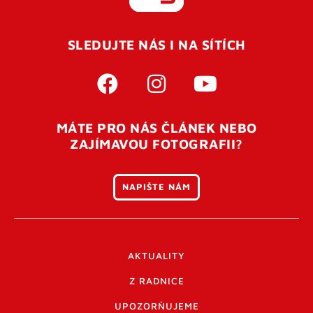
REGISTROVAT SE
SLEDUJTE NÁS I NA SÍTÍCH
Pro úspěšné dokončení registrace je potřeba
potvrdit
vaší e-mailovou
adresu. Po úspěšném odeslání
registrace vám přijde na e-mail potvrzovací kód. Po
otevření tohoto odkazu se váš účet ověří a můžete se
MÁTE PRO NÁS ČLÁNEK NEBO
přihlásit. Nezapomeňte zkontrolovat složku SPAM ve
ZAJÍMAVOU FOTOGRAFII?
vašem e-mailu. Pokud při registraci nastane problém
napište nám
.
NAPIŠTE NÁM
AKTUALITY
Z RADNICE
UPOZORŇUJEME