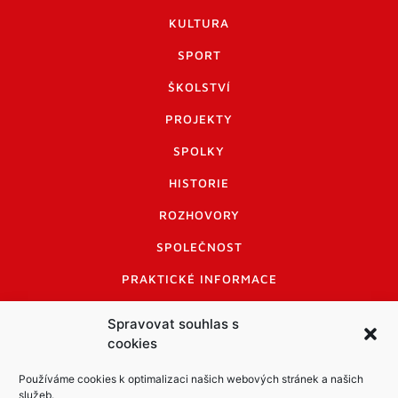
KULTURA
SPORT
ŠKOLSTVÍ
PROJEKTY
SPOLKY
HISTORIE
ROZHOVORY
SPOLEČNOST
PRAKTICKÉ INFORMACE
CENÍK INZERCE
Spravovat souhlas s
cookies
INFORMACE A KODEX DISKUTUJÍCÍCH
LOGO A LOGO MANUÁL
Používáme cookies k optimalizaci našich webových stránek a našich
služeb.