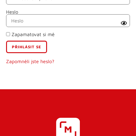
Heslo
Příjmení
Zapamatovat si mě
E-mail
Uživatelské jméno
Zapomněli jste heslo?
Heslo
Heslo znovu