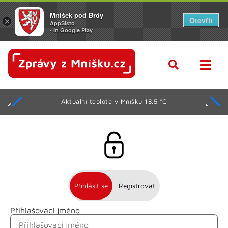
Mníšek pod Brdy
Otevřít
×
AppSisto
- In Google Play
Aktuální teplota v Mníšku 18.5 °C
Přihlásit se
Registrovat
Přihlašovací jméno
Jméno