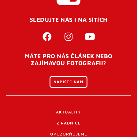
REGISTROVAT SE
SLEDUJTE NÁS I NA SÍTÍCH
Pro úspěšné dokončení registrace je potřeba
potvrdit
vaší e-mailovou
adresu. Po úspěšném odeslání
registrace vám přijde na e-mail potvrzovací kód. Po
otevření tohoto odkazu se váš účet ověří a můžete se
MÁTE PRO NÁS ČLÁNEK NEBO
přihlásit. Nezapomeňte zkontrolovat složku SPAM ve
ZAJÍMAVOU FOTOGRAFII?
vašem e-mailu. Pokud při registraci nastane problém
napište nám
.
NAPIŠTE NÁM
AKTUALITY
Z RADNICE
UPOZORŇUJEME