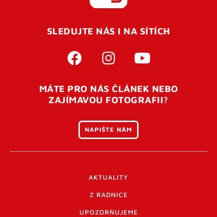
REGISTROVAT SE
SLEDUJTE NÁS I NA SÍTÍCH
Pro úspěšné dokončení registrace je potřeba
potvrdit
vaší e-mailovou
adresu. Po úspěšném odeslání
registrace vám přijde na e-mail potvrzovací kód. Po
otevření tohoto odkazu se váš účet ověří a můžete se
MÁTE PRO NÁS ČLÁNEK NEBO
přihlásit. Nezapomeňte zkontrolovat složku SPAM ve
ZAJÍMAVOU FOTOGRAFII?
vašem e-mailu. Pokud při registraci nastane problém
napište nám
.
NAPIŠTE NÁM
AKTUALITY
Z RADNICE
UPOZORŇUJEME