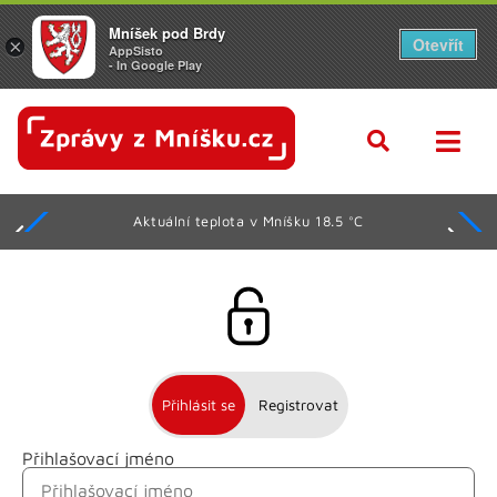
Mníšek pod Brdy
Otevřít
×
AppSisto
- In Google Play
Aktuální teplota v Mníšku 18.5 °C
Přihlásit se
Registrovat
Přihlašovací jméno
Jméno