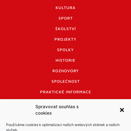
KULTURA
SPORT
ŠKOLSTVÍ
PROJEKTY
SPOLKY
HISTORIE
ROZHOVORY
SPOLEČNOST
PRAKTICKÉ INFORMACE
CENÍK INZERCE
Spravovat souhlas s
cookies
INFORMACE A KODEX DISKUTUJÍCÍCH
LOGO A LOGO MANUÁL
Používáme cookies k optimalizaci našich webových stránek a našich
služeb.