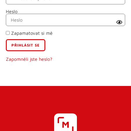
Heslo
Příjmení
Zapamatovat si mě
E-mail
Uživatelské jméno
Zapomněli jste heslo?
Heslo
Heslo znovu