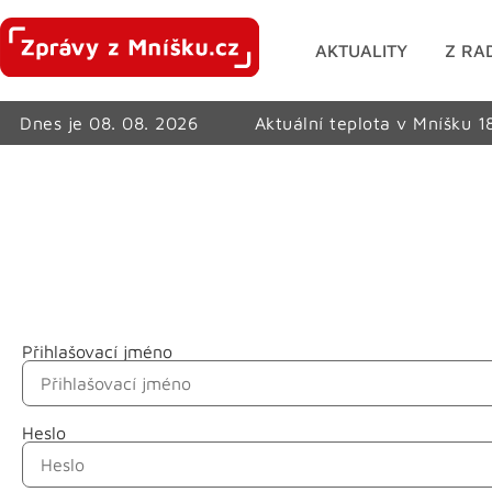
AKTUALITY
Z RA
Dnes je 08. 08. 2026
Aktuální teplota v Mníšku 1
Přihlašovací jméno
Jméno
Heslo
Příjmení