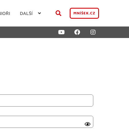
NIOŘI
DALŠÍ
MNÍŠEK.CZ