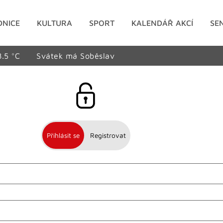
DNICE
KULTURA
SPORT
KALENDÁŘ AKCÍ
SE
8.5 °C
Svátek má Soběslav
Přihlásit se
Registrovat