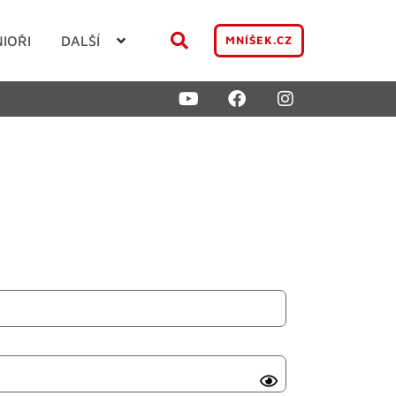
NIOŘI
DALŠÍ
MNÍŠEK.CZ