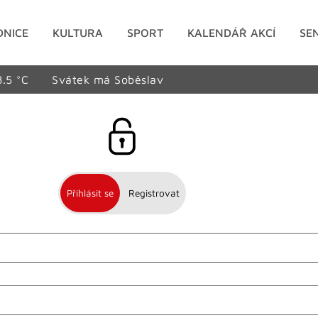
DNICE
KULTURA
SPORT
KALENDÁŘ AKCÍ
SE
8.5 °C
Svátek má Soběslav
Přihlásit se
Registrovat