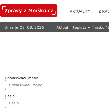
AKTUALITY
Z RA
Dnes je 08. 08. 2026
Aktuální teplota v Mníšku 1
Přihlašovací jméno
Jméno
Heslo
Příjmení