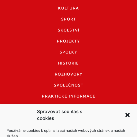
KULTURA
SPORT
ŠKOLSTVÍ
PROJEKTY
SPOLKY
HISTORIE
ROZHOVORY
SPOLEČNOST
PRAKTICKÉ INFORMACE
CENÍK INZERCE
Spravovat souhlas s
cookies
INFORMACE A KODEX DISKUTUJÍCÍCH
LOGO A LOGO MANUÁL
Používáme cookies k optimalizaci našich webových stránek a našich
služeb.