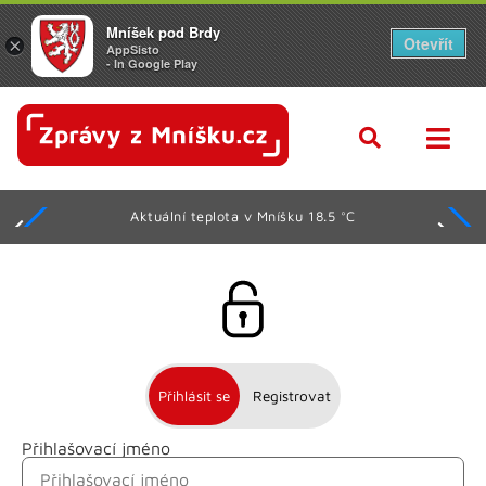
Mníšek pod Brdy
Otevřít
×
AppSisto
- In Google Play
Aktuální teplota v Mníšku 18.5 °C
Přihlásit se
Registrovat
Přihlašovací jméno
Jméno