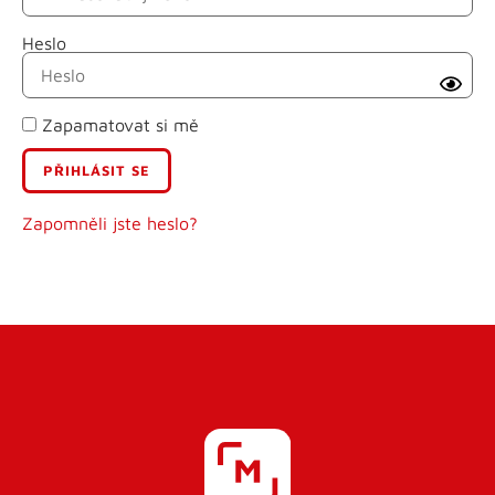
Heslo
Příjmení
Zapamatovat si mě
E-mail
Uživatelské jméno
Zapomněli jste heslo?
Heslo
Heslo znovu