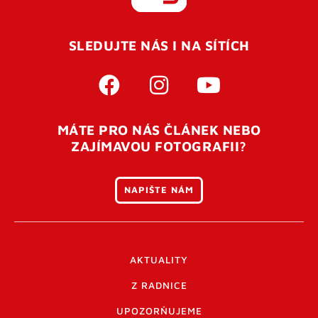
REGISTROVAT SE
SLEDUJTE NÁS I NA SÍTÍCH
Pro úspěšné dokončení registrace je potřeba
potvrdit
vaší e-mailovou
adresu. Po úspěšném odeslání
registrace vám přijde na e-mail potvrzovací kód. Po
otevření tohoto odkazu se váš účet ověří a můžete se
MÁTE PRO NÁS ČLÁNEK NEBO
přihlásit. Nezapomeňte zkontrolovat složku SPAM ve
ZAJÍMAVOU FOTOGRAFII?
vašem e-mailu. Pokud při registraci nastane problém
napište nám
.
NAPIŠTE NÁM
AKTUALITY
Z RADNICE
UPOZORŇUJEME