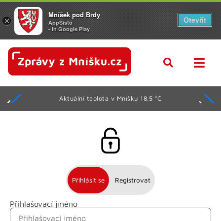
Mníšek pod Brdy
Otevřít
×
AppSisto
- In Google Play
Aktuální teplota v Mníšku 18.5 °C
Přihlásit se
Registrovat
Přihlašovací jméno
Jméno