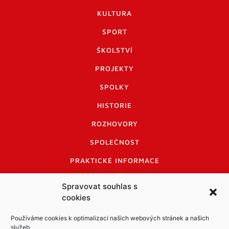
KULTURA
SPORT
ŠKOLSTVÍ
PROJEKTY
SPOLKY
HISTORIE
ROZHOVORY
SPOLEČNOST
PRAKTICKÉ INFORMACE
CENÍK INZERCE
Spravovat souhlas s
cookies
INFORMACE A KODEX DISKUTUJÍCÍCH
LOGO A LOGO MANUÁL
Používáme cookies k optimalizaci našich webových stránek a našich
služeb.