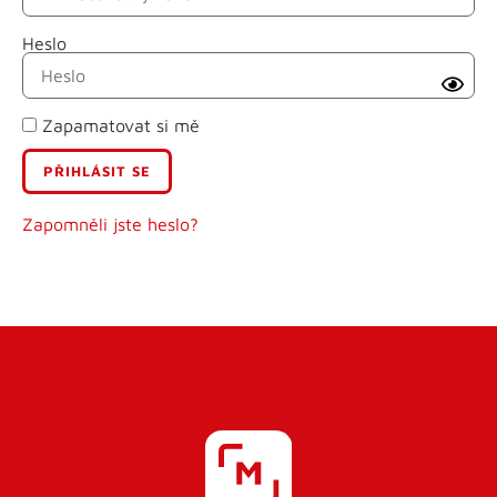
Heslo
Příjmení
Zapamatovat si mě
E-mail
Uživatelské jméno
Zapomněli jste heslo?
Heslo
Heslo znovu