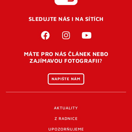
REGISTROVAT SE
SLEDUJTE NÁS I NA SÍTÍCH
Pro úspěšné dokončení registrace je potřeba
potvrdit
vaší e-mailovou
adresu. Po úspěšném odeslání
registrace vám přijde na e-mail potvrzovací kód. Po
otevření tohoto odkazu se váš účet ověří a můžete se
MÁTE PRO NÁS ČLÁNEK NEBO
přihlásit. Nezapomeňte zkontrolovat složku SPAM ve
ZAJÍMAVOU FOTOGRAFII?
vašem e-mailu. Pokud při registraci nastane problém
napište nám
.
NAPIŠTE NÁM
AKTUALITY
Z RADNICE
UPOZORŇUJEME