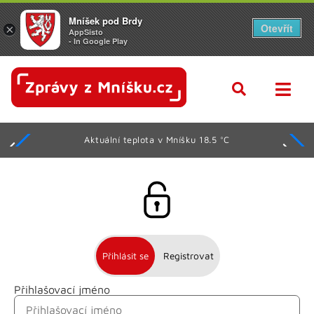
Mníšek pod Brdy
Otevřít
×
AppSisto
- In Google Play
Aktuální teplota v Mníšku 18.5 °C
Přihlásit se
Registrovat
Přihlašovací jméno
Jméno