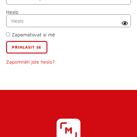
Heslo
Příjmení
Zapamatovat si mě
E-mail
Uživatelské jméno
Zapomněli jste heslo?
Heslo
Heslo znovu