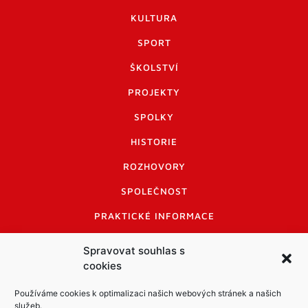
KULTURA
SPORT
ŠKOLSTVÍ
PROJEKTY
SPOLKY
HISTORIE
ROZHOVORY
SPOLEČNOST
PRAKTICKÉ INFORMACE
CENÍK INZERCE
Spravovat souhlas s
cookies
INFORMACE A KODEX DISKUTUJÍCÍCH
LOGO A LOGO MANUÁL
Používáme cookies k optimalizaci našich webových stránek a našich
služeb.