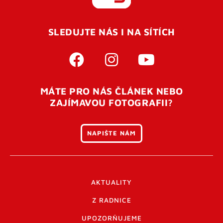
REGISTROVAT SE
SLEDUJTE NÁS I NA SÍTÍCH
Pro úspěšné dokončení registrace je potřeba
potvrdit
vaší e-mailovou
adresu. Po úspěšném odeslání
registrace vám přijde na e-mail potvrzovací kód. Po
otevření tohoto odkazu se váš účet ověří a můžete se
MÁTE PRO NÁS ČLÁNEK NEBO
přihlásit. Nezapomeňte zkontrolovat složku SPAM ve
ZAJÍMAVOU FOTOGRAFII?
vašem e-mailu. Pokud při registraci nastane problém
napište nám
.
NAPIŠTE NÁM
AKTUALITY
Z RADNICE
UPOZORŇUJEME