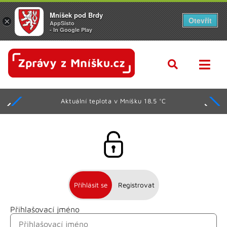
Mníšek pod Brdy
Otevřít
×
AppSisto
- In Google Play
Aktuální teplota v Mníšku 18.5 °C
Přihlásit se
Registrovat
Přihlašovací jméno
Jméno