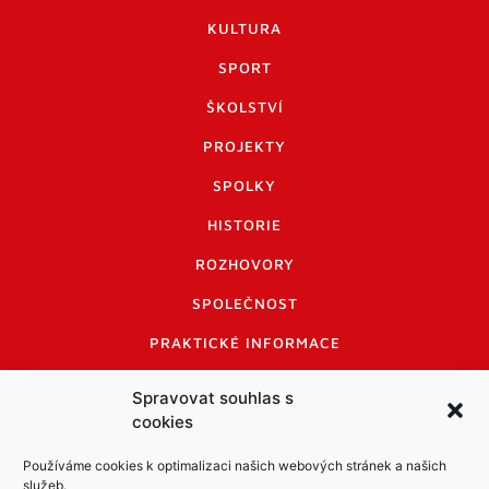
KULTURA
SPORT
ŠKOLSTVÍ
PROJEKTY
SPOLKY
HISTORIE
ROZHOVORY
SPOLEČNOST
PRAKTICKÉ INFORMACE
CENÍK INZERCE
Spravovat souhlas s
cookies
INFORMACE A KODEX DISKUTUJÍCÍCH
LOGO A LOGO MANUÁL
Používáme cookies k optimalizaci našich webových stránek a našich
služeb.