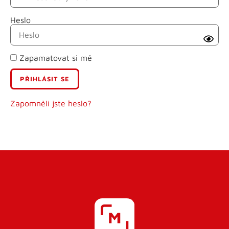
Heslo
Příjmení
Zapamatovat si mě
E-mail
Uživatelské jméno
Zapomněli jste heslo?
Heslo
Heslo znovu