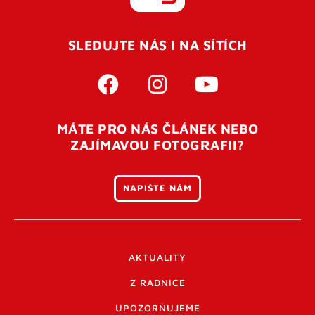
REGISTROVAT SE
SLEDUJTE NÁS I NA SÍTÍCH
Pro úspěšné dokončení registrace je potřeba
potvrdit
vaší e-mailovou
adresu. Po úspěšném odeslání
registrace vám přijde na e-mail potvrzovací kód. Po
otevření tohoto odkazu se váš účet ověří a můžete se
MÁTE PRO NÁS ČLÁNEK NEBO
přihlásit. Nezapomeňte zkontrolovat složku SPAM ve
ZAJÍMAVOU FOTOGRAFII?
vašem e-mailu. Pokud při registraci nastane problém
napište nám
.
NAPIŠTE NÁM
AKTUALITY
Z RADNICE
UPOZORŇUJEME