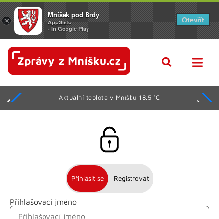
Mníšek pod Brdy
Otevřít
×
AppSisto
- In Google Play
Aktuální teplota v Mníšku 18.5 °C
Přihlásit se
Registrovat
Přihlašovací jméno
Jméno