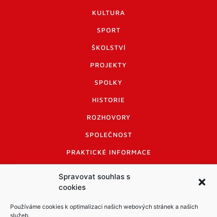
KULTURA
SPORT
ŠKOLSTVÍ
PROJEKTY
SPOLKY
HISTORIE
ROZHOVORY
SPOLEČNOST
PRAKTICKÉ INFORMACE
CENÍK INZERCE
Spravovat souhlas s
cookies
INFORMACE A KODEX DISKUTUJÍCÍCH
LOGO A LOGO MANUÁL
Používáme cookies k optimalizaci našich webových stránek a našich
služeb.