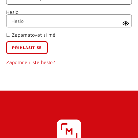
Heslo
Příjmení
Zapamatovat si mě
E-mail
Uživatelské jméno
Zapomněli jste heslo?
Heslo
Heslo znovu