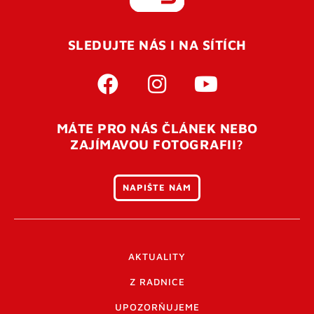
REGISTROVAT SE
SLEDUJTE NÁS I NA SÍTÍCH
Pro úspěšné dokončení registrace je potřeba
potvrdit
vaší e-mailovou
adresu. Po úspěšném odeslání
registrace vám přijde na e-mail potvrzovací kód. Po
otevření tohoto odkazu se váš účet ověří a můžete se
MÁTE PRO NÁS ČLÁNEK NEBO
přihlásit. Nezapomeňte zkontrolovat složku SPAM ve
ZAJÍMAVOU FOTOGRAFII?
vašem e-mailu. Pokud při registraci nastane problém
napište nám
.
NAPIŠTE NÁM
AKTUALITY
Z RADNICE
UPOZORŇUJEME