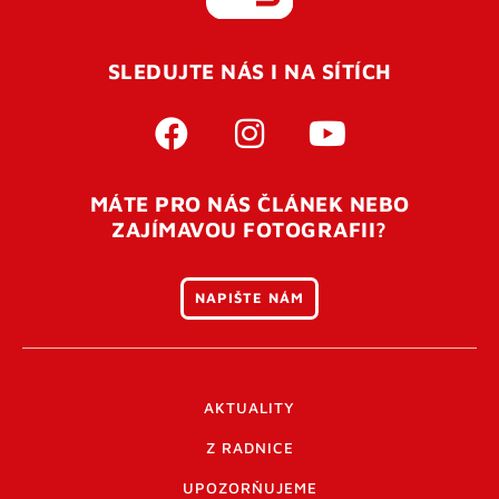
REGISTROVAT SE
SLEDUJTE NÁS I NA SÍTÍCH
Pro úspěšné dokončení registrace je potřeba
potvrdit
vaší e-mailovou
adresu. Po úspěšném odeslání
registrace vám přijde na e-mail potvrzovací kód. Po
otevření tohoto odkazu se váš účet ověří a můžete se
MÁTE PRO NÁS ČLÁNEK NEBO
přihlásit. Nezapomeňte zkontrolovat složku SPAM ve
ZAJÍMAVOU FOTOGRAFII?
vašem e-mailu. Pokud při registraci nastane problém
napište nám
.
NAPIŠTE NÁM
AKTUALITY
Z RADNICE
UPOZORŇUJEME