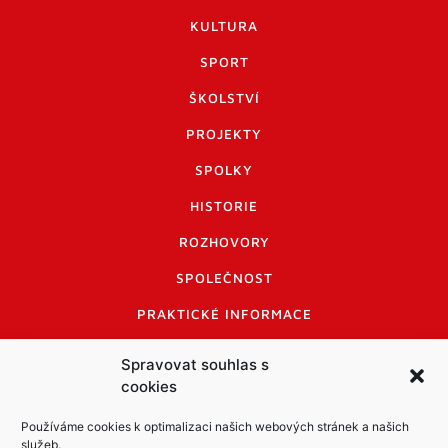
KULTURA
SPORT
ŠKOLSTVÍ
PROJEKTY
SPOLKY
HISTORIE
ROZHOVORY
SPOLEČNOST
PRAKTICKÉ INFORMACE
CENÍK INZERCE
Spravovat souhlas s
cookies
INFORMACE A KODEX DISKUTUJÍCÍCH
LOGO A LOGO MANUÁL
Používáme cookies k optimalizaci našich webových stránek a našich
služeb.