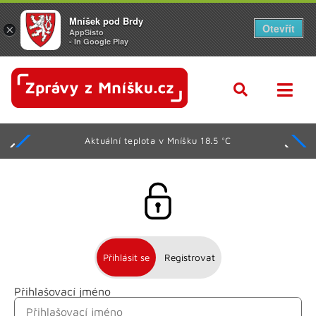
Mníšek pod Brdy
Otevřít
×
AppSisto
- In Google Play
Aktuální teplota v Mníšku 18.5 °C
Přihlásit se
Registrovat
Přihlašovací jméno
Jméno