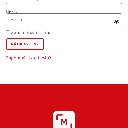
Heslo
Příjmení
Zapamatovat si mě
E-mail
Uživatelské jméno
Zapomněli jste heslo?
Heslo
Heslo znovu