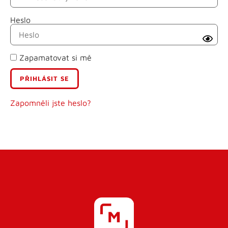
Heslo
Příjmení
Zapamatovat si mě
E-mail
Uživatelské jméno
Zapomněli jste heslo?
Heslo
Heslo znovu