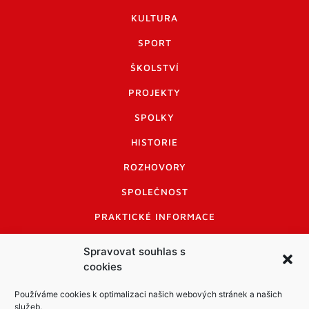
KULTURA
SPORT
ŠKOLSTVÍ
PROJEKTY
SPOLKY
HISTORIE
ROZHOVORY
SPOLEČNOST
PRAKTICKÉ INFORMACE
CENÍK INZERCE
Spravovat souhlas s
cookies
INFORMACE A KODEX DISKUTUJÍCÍCH
LOGO A LOGO MANUÁL
Používáme cookies k optimalizaci našich webových stránek a našich
služeb.