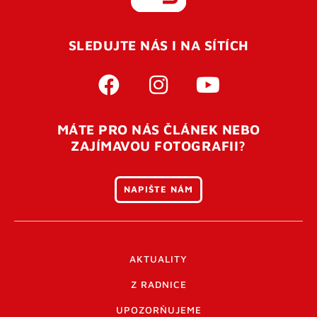
REGISTROVAT SE
SLEDUJTE NÁS I NA SÍTÍCH
Pro úspěšné dokončení registrace je potřeba
potvrdit
vaší e-mailovou
adresu. Po úspěšném odeslání
registrace vám přijde na e-mail potvrzovací kód. Po
otevření tohoto odkazu se váš účet ověří a můžete se
MÁTE PRO NÁS ČLÁNEK NEBO
přihlásit. Nezapomeňte zkontrolovat složku SPAM ve
ZAJÍMAVOU FOTOGRAFII?
vašem e-mailu. Pokud při registraci nastane problém
napište nám
.
NAPIŠTE NÁM
AKTUALITY
Z RADNICE
UPOZORŇUJEME