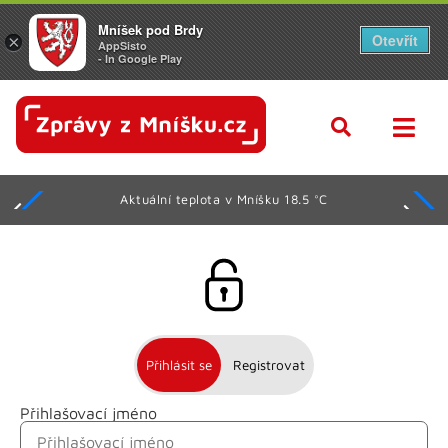
Mníšek pod Brdy
Otevřít
×
AppSisto
- In Google Play
Aktuální teplota v Mníšku 18.5 °C
Přihlásit se
Registrovat
Přihlašovací jméno
Jméno