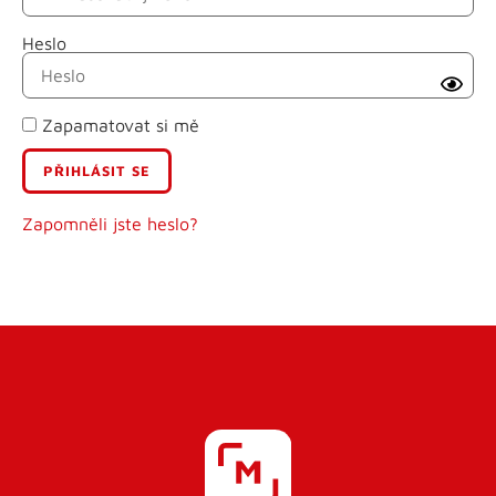
Heslo
Příjmení
Zapamatovat si mě
E-mail
Uživatelské jméno
Zapomněli jste heslo?
Heslo
Heslo znovu