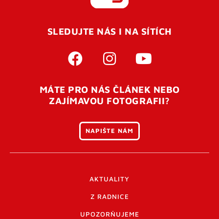
REGISTROVAT SE
SLEDUJTE NÁS I NA SÍTÍCH
Pro úspěšné dokončení registrace je potřeba
potvrdit
vaší e-mailovou
adresu. Po úspěšném odeslání
registrace vám přijde na e-mail potvrzovací kód. Po
otevření tohoto odkazu se váš účet ověří a můžete se
MÁTE PRO NÁS ČLÁNEK NEBO
přihlásit. Nezapomeňte zkontrolovat složku SPAM ve
ZAJÍMAVOU FOTOGRAFII?
vašem e-mailu. Pokud při registraci nastane problém
napište nám
.
NAPIŠTE NÁM
AKTUALITY
Z RADNICE
UPOZORŇUJEME