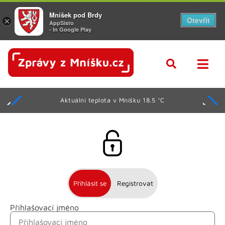
Mníšek pod Brdy
Otevřít
×
AppSisto
- In Google Play
Aktuální teplota v Mníšku 18.5 °C
Přihlásit se
Registrovat
Přihlašovací jméno
Jméno