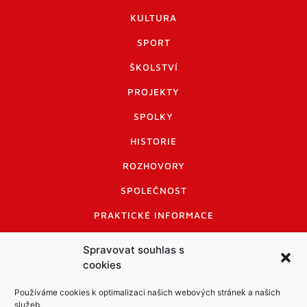
KULTURA
SPORT
ŠKOLSTVÍ
PROJEKTY
SPOLKY
HISTORIE
ROZHOVORY
SPOLEČNOST
PRAKTICKÉ INFORMACE
CENÍK INZERCE
Spravovat souhlas s
cookies
INFORMACE A KODEX DISKUTUJÍCÍCH
LOGO A LOGO MANUÁL
Používáme cookies k optimalizaci našich webových stránek a našich
služeb.