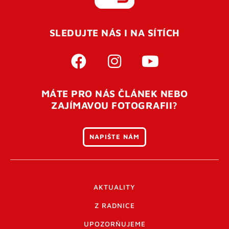
REGISTROVAT SE
SLEDUJTE NÁS I NA SÍTÍCH
Pro úspěšné dokončení registrace je potřeba
potvrdit
vaší e-mailovou
adresu. Po úspěšném odeslání
registrace vám přijde na e-mail potvrzovací kód. Po
otevření tohoto odkazu se váš účet ověří a můžete se
MÁTE PRO NÁS ČLÁNEK NEBO
přihlásit. Nezapomeňte zkontrolovat složku SPAM ve
ZAJÍMAVOU FOTOGRAFII?
vašem e-mailu. Pokud při registraci nastane problém
napište nám
.
NAPIŠTE NÁM
AKTUALITY
Z RADNICE
UPOZORŇUJEME