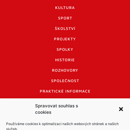
KULTURA
SPORT
ŠKOLSTVÍ
PROJEKTY
SPOLKY
HISTORIE
ROZHOVORY
SPOLEČNOST
PRAKTICKÉ INFORMACE
CENÍK INZERCE
Spravovat souhlas s
cookies
INFORMACE A KODEX DISKUTUJÍCÍCH
LOGO A LOGO MANUÁL
Používáme cookies k optimalizaci našich webových stránek a našich
služeb.