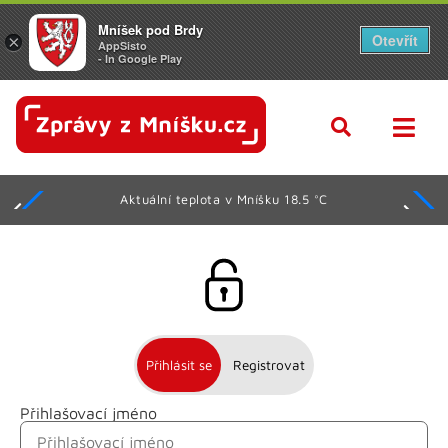
Mníšek pod Brdy
Otevřít
×
AppSisto
- In Google Play
Aktuální teplota v Mníšku 18.5 °C
Přihlásit se
Registrovat
Přihlašovací jméno
Jméno