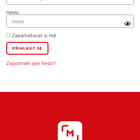
Heslo
Příjmení
Zapamatovat si mě
E-mail
Uživatelské jméno
Zapomněli jste heslo?
Heslo
Heslo znovu