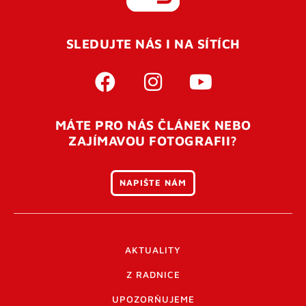
REGISTROVAT SE
SLEDUJTE NÁS I NA SÍTÍCH
Pro úspěšné dokončení registrace je potřeba
potvrdit
vaší e-mailovou
adresu. Po úspěšném odeslání
registrace vám přijde na e-mail potvrzovací kód. Po
otevření tohoto odkazu se váš účet ověří a můžete se
MÁTE PRO NÁS ČLÁNEK NEBO
přihlásit. Nezapomeňte zkontrolovat složku SPAM ve
ZAJÍMAVOU FOTOGRAFII?
vašem e-mailu. Pokud při registraci nastane problém
napište nám
.
NAPIŠTE NÁM
AKTUALITY
Z RADNICE
UPOZORŇUJEME