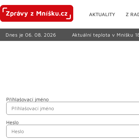
AKTUALITY
Z RA
Dnes je 06. 08. 2026
Aktuální teplota v Mníšku 1
Přihlašovací jméno
Jméno
Heslo
Příjmení