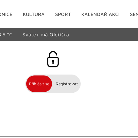
DNICE
KULTURA
SPORT
KALENDÁŘ AKCÍ
SE
8.5 °C
Svátek má Oldřiška
Přihlásit se
Registrovat