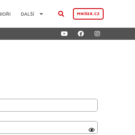
NIOŘI
DALŠÍ
MNÍŠEK.CZ