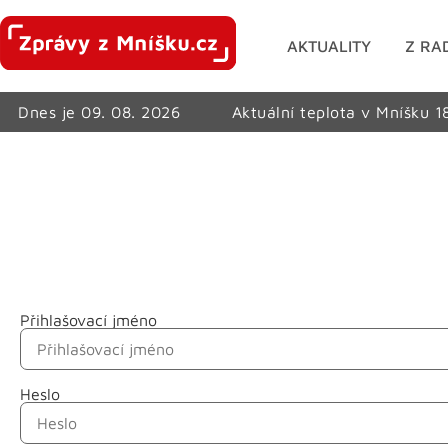
AKTUALITY
Z RA
Dnes je 09. 08. 2026
Aktuální teplota v Mníšku 1
Přihlašovací jméno
Jméno
Heslo
Příjmení