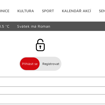
DNICE
KULTURA
SPORT
KALENDÁŘ AKCÍ
SE
8.5 °C
Svátek má Roman
Přihlásit se
Registrovat