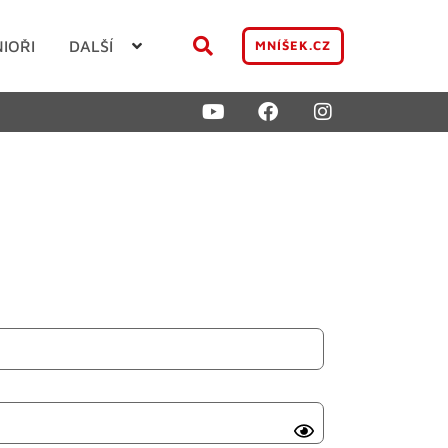
NIOŘI
DALŠÍ
MNÍŠEK.CZ