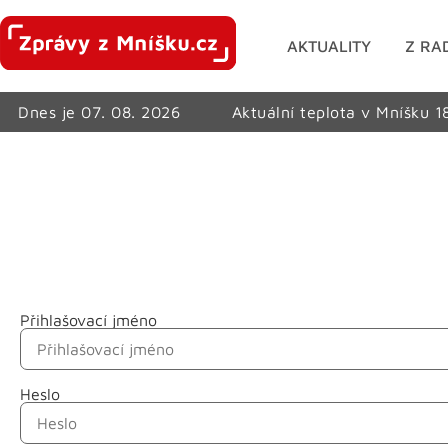
AKTUALITY
Z RA
Dnes je 07. 08. 2026
Aktuální teplota v Mníšku 1
Přihlašovací jméno
Jméno
Heslo
Příjmení