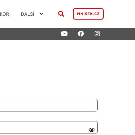
NIOŘI
DALŠÍ
MNÍŠEK.CZ