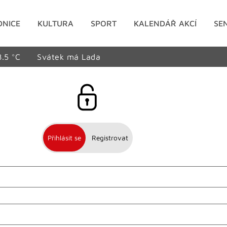
DNICE
KULTURA
SPORT
KALENDÁŘ AKCÍ
SE
8.5 °C
Svátek má Lada
Přihlásit se
Registrovat