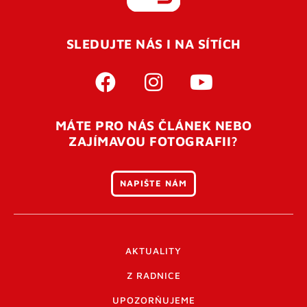
REGISTROVAT SE
SLEDUJTE NÁS I NA SÍTÍCH
Pro úspěšné dokončení registrace je potřeba
potvrdit
vaší e-mailovou
adresu. Po úspěšném odeslání
registrace vám přijde na e-mail potvrzovací kód. Po
otevření tohoto odkazu se váš účet ověří a můžete se
MÁTE PRO NÁS ČLÁNEK NEBO
přihlásit. Nezapomeňte zkontrolovat složku SPAM ve
ZAJÍMAVOU FOTOGRAFII?
vašem e-mailu. Pokud při registraci nastane problém
napište nám
.
NAPIŠTE NÁM
AKTUALITY
Z RADNICE
UPOZORŇUJEME