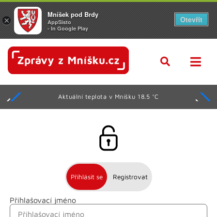
Mníšek pod Brdy
Otevřít
×
AppSisto
- In Google Play
Aktuální teplota v Mníšku 18.5 °C
Přihlásit se
Registrovat
Přihlašovací jméno
Jméno