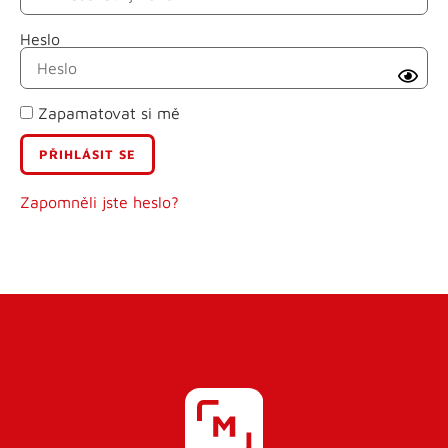
Heslo
Příjmení
Zapamatovat si mě
E-mail
Uživatelské jméno
Zapomněli jste heslo?
Heslo
Heslo znovu