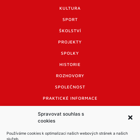
KULTURA
SPORT
ŠKOLSTVÍ
PROJEKTY
SPOLKY
HISTORIE
ROZHOVORY
SPOLEČNOST
PRAKTICKÉ INFORMACE
CENÍK INZERCE
Spravovat souhlas s
cookies
INFORMACE A KODEX DISKUTUJÍCÍCH
LOGO A LOGO MANUÁL
Používáme cookies k optimalizaci našich webových stránek a našich
služeb.