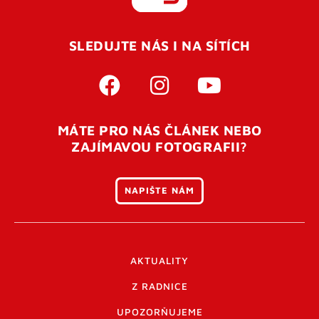
REGISTROVAT SE
SLEDUJTE NÁS I NA SÍTÍCH
Pro úspěšné dokončení registrace je potřeba
potvrdit
vaší e-mailovou
adresu. Po úspěšném odeslání
registrace vám přijde na e-mail potvrzovací kód. Po
otevření tohoto odkazu se váš účet ověří a můžete se
MÁTE PRO NÁS ČLÁNEK NEBO
přihlásit. Nezapomeňte zkontrolovat složku SPAM ve
ZAJÍMAVOU FOTOGRAFII?
vašem e-mailu. Pokud při registraci nastane problém
napište nám
.
NAPIŠTE NÁM
AKTUALITY
Z RADNICE
UPOZORŇUJEME