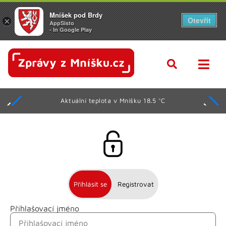
Mníšek pod Brdy
Otevřít
×
AppSisto
- In Google Play
Aktuální teplota v Mníšku 18.5 °C
Přihlásit se
Registrovat
Přihlašovací jméno
Jméno