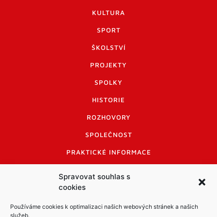
KULTURA
SPORT
ŠKOLSTVÍ
PROJEKTY
SPOLKY
HISTORIE
ROZHOVORY
SPOLEČNOST
PRAKTICKÉ INFORMACE
CENÍK INZERCE
Spravovat souhlas s
cookies
INFORMACE A KODEX DISKUTUJÍCÍCH
LOGO A LOGO MANUÁL
Používáme cookies k optimalizaci našich webových stránek a našich
služeb.