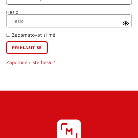
Heslo
Příjmení
Zapamatovat si mě
E-mail
Uživatelské jméno
Zapomněli jste heslo?
Heslo
Heslo znovu