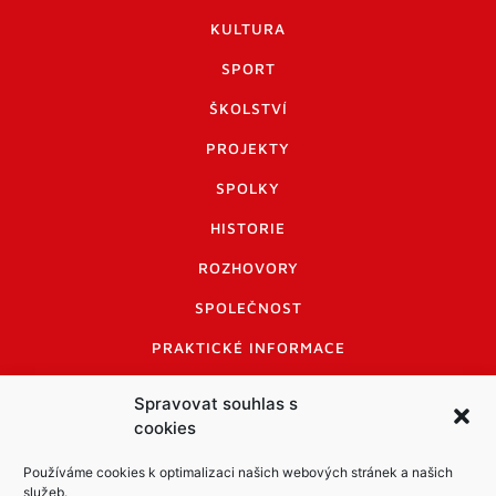
KULTURA
SPORT
ŠKOLSTVÍ
PROJEKTY
SPOLKY
HISTORIE
ROZHOVORY
SPOLEČNOST
PRAKTICKÉ INFORMACE
CENÍK INZERCE
Spravovat souhlas s
cookies
INFORMACE A KODEX DISKUTUJÍCÍCH
LOGO A LOGO MANUÁL
Používáme cookies k optimalizaci našich webových stránek a našich
služeb.