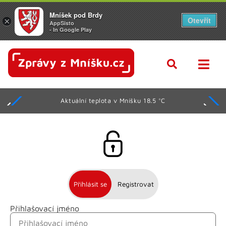
Mníšek pod Brdy
Otevřít
×
AppSisto
- In Google Play
Aktuální teplota v Mníšku 18.5 °C
Přihlásit se
Registrovat
Přihlašovací jméno
Jméno