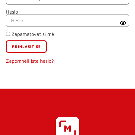
Heslo
Příjmení
Zapamatovat si mě
E-mail
Uživatelské jméno
Zapomněli jste heslo?
Heslo
Heslo znovu