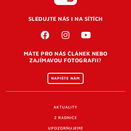
REGISTROVAT SE
SLEDUJTE NÁS I NA SÍTÍCH
Pro úspěšné dokončení registrace je potřeba
potvrdit
vaší e-mailovou
adresu. Po úspěšném odeslání
registrace vám přijde na e-mail potvrzovací kód. Po
otevření tohoto odkazu se váš účet ověří a můžete se
MÁTE PRO NÁS ČLÁNEK NEBO
přihlásit. Nezapomeňte zkontrolovat složku SPAM ve
ZAJÍMAVOU FOTOGRAFII?
vašem e-mailu. Pokud při registraci nastane problém
napište nám
.
NAPIŠTE NÁM
AKTUALITY
Z RADNICE
UPOZORŇUJEME