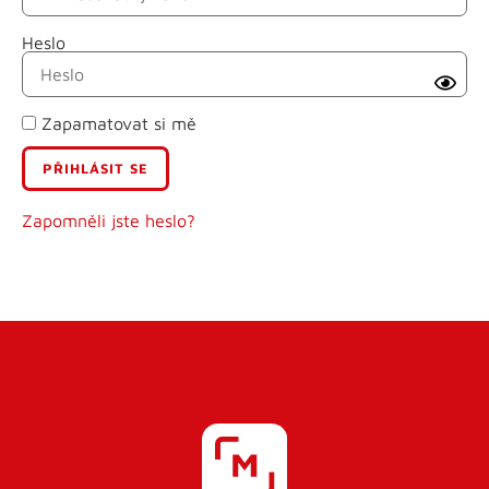
Heslo
Příjmení
Zapamatovat si mě
E-mail
Uživatelské jméno
Zapomněli jste heslo?
Heslo
Heslo znovu