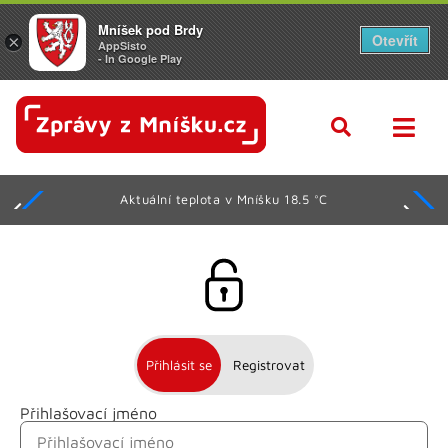
Mníšek pod Brdy
Otevřít
×
AppSisto
- In Google Play
Aktuální teplota v Mníšku 18.5 °C
Přihlásit se
Registrovat
Přihlašovací jméno
Jméno