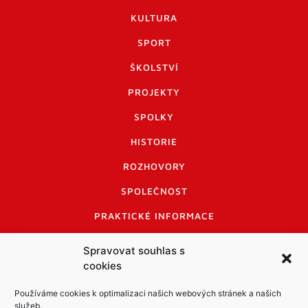
KULTURA
SPORT
ŠKOLSTVÍ
PROJEKTY
SPOLKY
HISTORIE
ROZHOVORY
SPOLEČNOST
PRAKTICKÉ INFORMACE
CENÍK INZERCE
Spravovat souhlas s
cookies
INFORMACE A KODEX DISKUTUJÍCÍCH
LOGO A LOGO MANUÁL
Používáme cookies k optimalizaci našich webových stránek a našich
služeb.