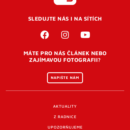
REGISTROVAT SE
SLEDUJTE NÁS I NA SÍTÍCH
Pro úspěšné dokončení registrace je potřeba
potvrdit
vaší e-mailovou
adresu. Po úspěšném odeslání
registrace vám přijde na e-mail potvrzovací kód. Po
otevření tohoto odkazu se váš účet ověří a můžete se
MÁTE PRO NÁS ČLÁNEK NEBO
přihlásit. Nezapomeňte zkontrolovat složku SPAM ve
ZAJÍMAVOU FOTOGRAFII?
vašem e-mailu. Pokud při registraci nastane problém
napište nám
.
NAPIŠTE NÁM
AKTUALITY
Z RADNICE
UPOZORŇUJEME