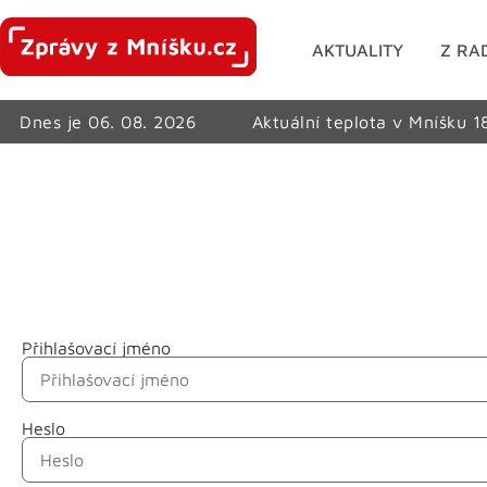
AKTUALITY
Z RA
Dnes je 06. 08. 2026
Aktuální teplota v Mníšku 1
Přihlašovací jméno
Jméno
Heslo
Příjmení