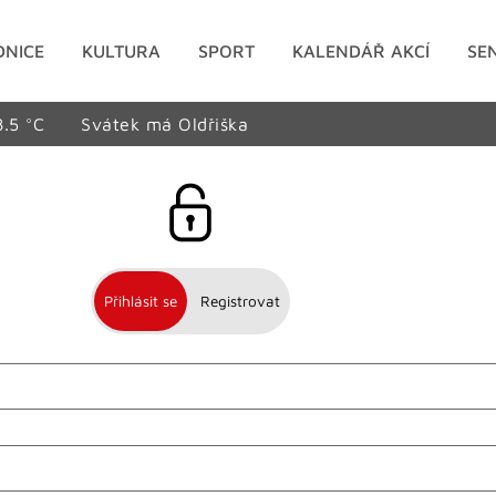
DNICE
KULTURA
SPORT
KALENDÁŘ AKCÍ
SE
8.5 °C
Svátek má Oldřiška
Přihlásit se
Registrovat