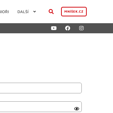
NIOŘI
DALŠÍ
MNÍŠEK.CZ