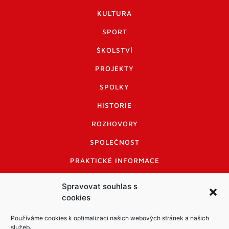
KULTURA
SPORT
ŠKOLSTVÍ
PROJEKTY
SPOLKY
HISTORIE
ROZHOVORY
SPOLEČNOST
PRAKTICKÉ INFORMACE
CENÍK INZERCE
Spravovat souhlas s
cookies
INFORMACE A KODEX DISKUTUJÍCÍCH
LOGO A LOGO MANUÁL
Používáme cookies k optimalizaci našich webových stránek a našich
služeb.