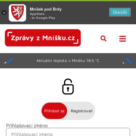
Mníšek pod Brdy
Otevřít
×
AppSisto
- In Google Play
Aktuální teplota v Mníšku 18.5 °C
Přihlásit se
Registrovat
Přihlašovací jméno
Jméno