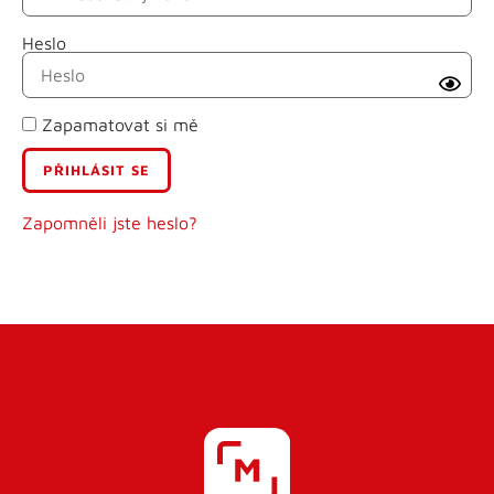
Heslo
Příjmení
Zapamatovat si mě
E-mail
Uživatelské jméno
Zapomněli jste heslo?
Heslo
Heslo znovu