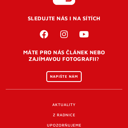
REGISTROVAT SE
SLEDUJTE NÁS I NA SÍTÍCH
Pro úspěšné dokončení registrace je potřeba
potvrdit
vaší e-mailovou
adresu. Po úspěšném odeslání
registrace vám přijde na e-mail potvrzovací kód. Po
otevření tohoto odkazu se váš účet ověří a můžete se
MÁTE PRO NÁS ČLÁNEK NEBO
přihlásit. Nezapomeňte zkontrolovat složku SPAM ve
ZAJÍMAVOU FOTOGRAFII?
vašem e-mailu. Pokud při registraci nastane problém
napište nám
.
NAPIŠTE NÁM
AKTUALITY
Z RADNICE
UPOZORŇUJEME