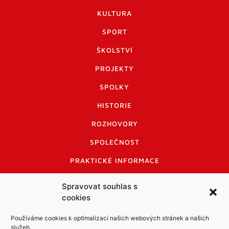
KULTURA
SPORT
ŠKOLSTVÍ
PROJEKTY
SPOLKY
HISTORIE
ROZHOVORY
SPOLEČNOST
PRAKTICKÉ INFORMACE
CENÍK INZERCE
Spravovat souhlas s
cookies
INFORMACE A KODEX DISKUTUJÍCÍCH
LOGO A LOGO MANUÁL
Používáme cookies k optimalizaci našich webových stránek a našich
služeb.