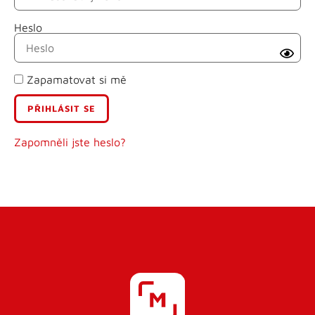
Heslo
Příjmení
Zapamatovat si mě
E-mail
Uživatelské jméno
Zapomněli jste heslo?
Heslo
Heslo znovu