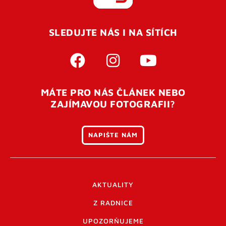
REGISTROVAT SE
SLEDUJTE NÁS I NA SÍTÍCH
Pro úspěšné dokončení registrace je potřeba
potvrdit
vaší e-mailovou
adresu. Po úspěšném odeslání
registrace vám přijde na e-mail potvrzovací kód. Po
otevření tohoto odkazu se váš účet ověří a můžete se
MÁTE PRO NÁS ČLÁNEK NEBO
přihlásit. Nezapomeňte zkontrolovat složku SPAM ve
ZAJÍMAVOU FOTOGRAFII?
vašem e-mailu. Pokud při registraci nastane problém
napište nám
.
NAPIŠTE NÁM
AKTUALITY
Z RADNICE
UPOZORŇUJEME