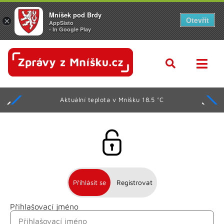
Mníšek pod Brdy
Otevřít
×
AppSisto
- In Google Play
Aktuální teplota v Mníšku 18.5 °C
Přihlásit se
Registrovat
Přihlašovací jméno
Jméno