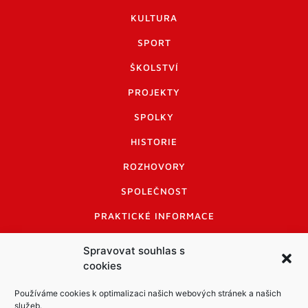
KULTURA
SPORT
ŠKOLSTVÍ
PROJEKTY
SPOLKY
HISTORIE
ROZHOVORY
SPOLEČNOST
PRAKTICKÉ INFORMACE
CENÍK INZERCE
Spravovat souhlas s
cookies
INFORMACE A KODEX DISKUTUJÍCÍCH
LOGO A LOGO MANUÁL
Používáme cookies k optimalizaci našich webových stránek a našich
služeb.