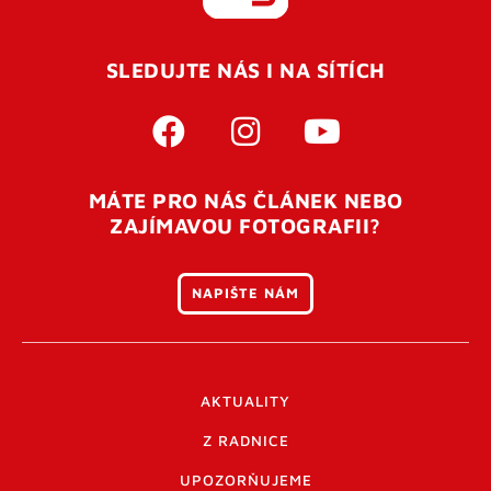
REGISTROVAT SE
SLEDUJTE NÁS I NA SÍTÍCH
Pro úspěšné dokončení registrace je potřeba
potvrdit
vaší e-mailovou
adresu. Po úspěšném odeslání
registrace vám přijde na e-mail potvrzovací kód. Po
otevření tohoto odkazu se váš účet ověří a můžete se
MÁTE PRO NÁS ČLÁNEK NEBO
přihlásit. Nezapomeňte zkontrolovat složku SPAM ve
ZAJÍMAVOU FOTOGRAFII?
vašem e-mailu. Pokud při registraci nastane problém
napište nám
.
NAPIŠTE NÁM
AKTUALITY
Z RADNICE
UPOZORŇUJEME