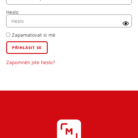
Heslo
Příjmení
Zapamatovat si mě
E-mail
Uživatelské jméno
Zapomněli jste heslo?
Heslo
Heslo znovu