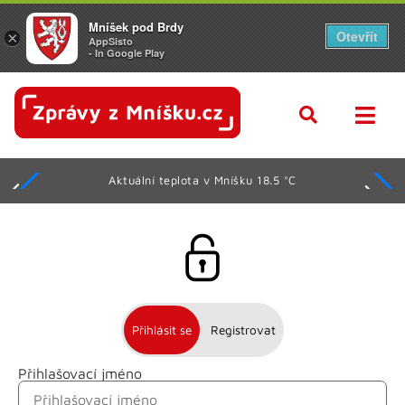
Mníšek pod Brdy
Otevřít
×
AppSisto
- In Google Play
Aktuální teplota v Mníšku 18.5 °C
Přihlásit se
Registrovat
Přihlašovací jméno
Jméno