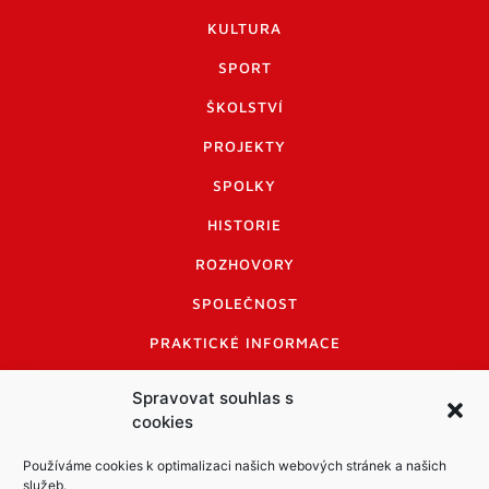
KULTURA
SPORT
ŠKOLSTVÍ
PROJEKTY
SPOLKY
HISTORIE
ROZHOVORY
SPOLEČNOST
PRAKTICKÉ INFORMACE
CENÍK INZERCE
Spravovat souhlas s
cookies
INFORMACE A KODEX DISKUTUJÍCÍCH
LOGO A LOGO MANUÁL
Používáme cookies k optimalizaci našich webových stránek a našich
služeb.