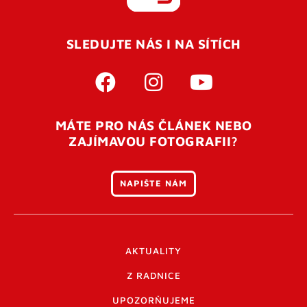
REGISTROVAT SE
SLEDUJTE NÁS I NA SÍTÍCH
Pro úspěšné dokončení registrace je potřeba
potvrdit
vaší e-mailovou
adresu. Po úspěšném odeslání
registrace vám přijde na e-mail potvrzovací kód. Po
otevření tohoto odkazu se váš účet ověří a můžete se
MÁTE PRO NÁS ČLÁNEK NEBO
přihlásit. Nezapomeňte zkontrolovat složku SPAM ve
ZAJÍMAVOU FOTOGRAFII?
vašem e-mailu. Pokud při registraci nastane problém
napište nám
.
NAPIŠTE NÁM
AKTUALITY
Z RADNICE
UPOZORŇUJEME