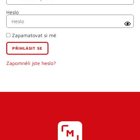
Heslo
Příjmení
Zapamatovat si mě
E-mail
Uživatelské jméno
Zapomněli jste heslo?
Heslo
Heslo znovu