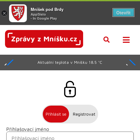
Mníšek pod Brdy
Otevřít
×
AppSisto
- In Google Play
Aktuální teplota v Mníšku 18.5 °C
Přihlásit se
Registrovat
Přihlašovací jméno
Jméno