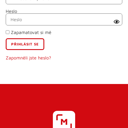
Heslo
Příjmení
Zapamatovat si mě
E-mail
Uživatelské jméno
Zapomněli jste heslo?
Heslo
Heslo znovu