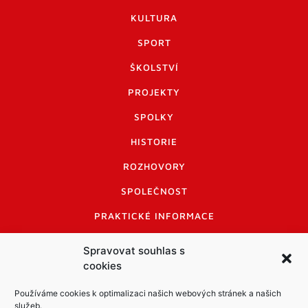
KULTURA
SPORT
ŠKOLSTVÍ
PROJEKTY
SPOLKY
HISTORIE
ROZHOVORY
SPOLEČNOST
PRAKTICKÉ INFORMACE
CENÍK INZERCE
Spravovat souhlas s
cookies
INFORMACE A KODEX DISKUTUJÍCÍCH
LOGO A LOGO MANUÁL
Používáme cookies k optimalizaci našich webových stránek a našich
služeb.