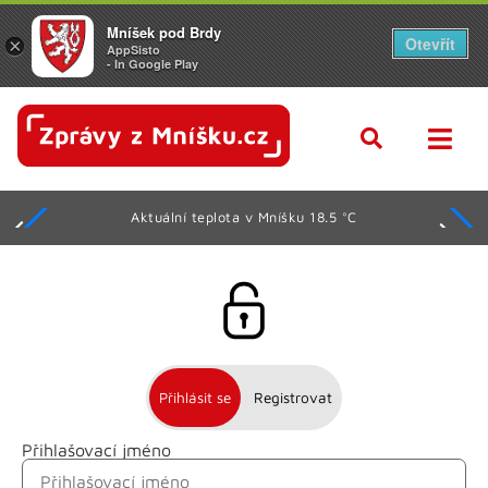
Mníšek pod Brdy
Otevřít
×
AppSisto
- In Google Play
Aktuální teplota v Mníšku 18.5 °C
Přihlásit se
Registrovat
Přihlašovací jméno
Jméno