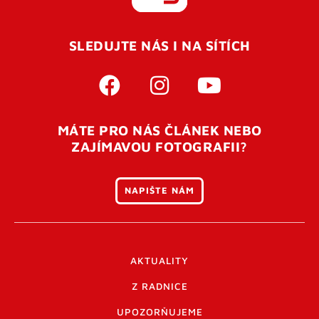
REGISTROVAT SE
SLEDUJTE NÁS I NA SÍTÍCH
Pro úspěšné dokončení registrace je potřeba
potvrdit
vaší e-mailovou
adresu. Po úspěšném odeslání
registrace vám přijde na e-mail potvrzovací kód. Po
otevření tohoto odkazu se váš účet ověří a můžete se
MÁTE PRO NÁS ČLÁNEK NEBO
přihlásit. Nezapomeňte zkontrolovat složku SPAM ve
ZAJÍMAVOU FOTOGRAFII?
vašem e-mailu. Pokud při registraci nastane problém
napište nám
.
NAPIŠTE NÁM
AKTUALITY
Z RADNICE
UPOZORŇUJEME