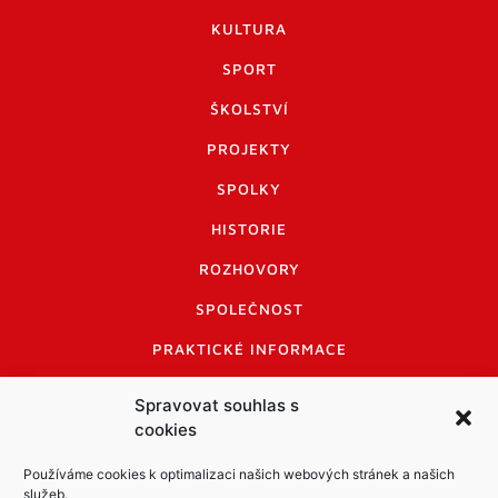
KULTURA
SPORT
ŠKOLSTVÍ
PROJEKTY
SPOLKY
HISTORIE
ROZHOVORY
SPOLEČNOST
PRAKTICKÉ INFORMACE
CENÍK INZERCE
Spravovat souhlas s
cookies
INFORMACE A KODEX DISKUTUJÍCÍCH
LOGO A LOGO MANUÁL
Používáme cookies k optimalizaci našich webových stránek a našich
služeb.