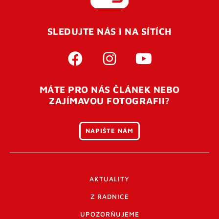
REGISTROVAT SE
SLEDUJTE NÁS I NA SÍTÍCH
Pro úspěšné dokončení registrace je potřeba
potvrdit
vaší e-mailovou
adresu. Po úspěšném odeslání
registrace vám přijde na e-mail potvrzovací kód. Po
otevření tohoto odkazu se váš účet ověří a můžete se
MÁTE PRO NÁS ČLÁNEK NEBO
přihlásit. Nezapomeňte zkontrolovat složku SPAM ve
ZAJÍMAVOU FOTOGRAFII?
vašem e-mailu. Pokud při registraci nastane problém
napište nám
.
NAPIŠTE NÁM
AKTUALITY
Z RADNICE
UPOZORŇUJEME