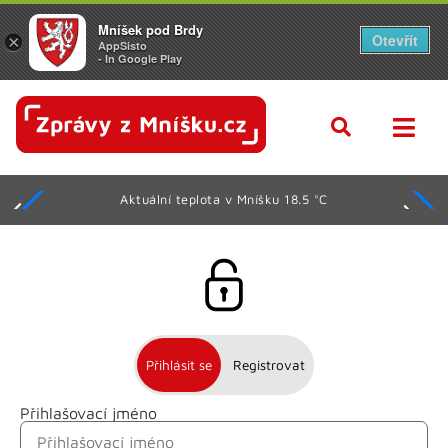
Mníšek pod Brdy
Otevřít
×
AppSisto
- In Google Play
Aktuální teplota v Mníšku 18.5 °C
Přihlásit se
Registrovat
Přihlašovací jméno
Jméno