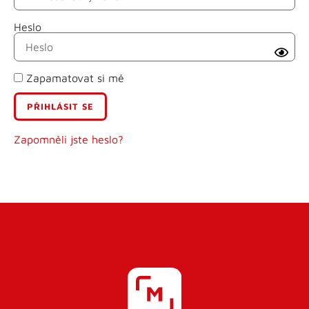
Heslo
Příjmení
Zapamatovat si mě
E-mail
Uživatelské jméno
Zapomněli jste heslo?
Heslo
Heslo znovu