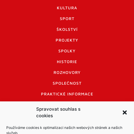
KULTURA
SPORT
ŠKOLSTVÍ
PROJEKTY
SPOLKY
HISTORIE
ROZHOVORY
SPOLEČNOST
PRAKTICKÉ INFORMACE
CENÍK INZERCE
Spravovat souhlas s
cookies
INFORMACE A KODEX DISKUTUJÍCÍCH
LOGO A LOGO MANUÁL
Používáme cookies k optimalizaci našich webových stránek a našich
služeb.