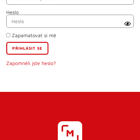
Heslo
Příjmení
Zapamatovat si mě
E-mail
Uživatelské jméno
Zapomněli jste heslo?
Heslo
Heslo znovu