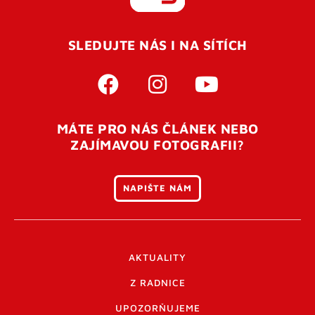
REGISTROVAT SE
SLEDUJTE NÁS I NA SÍTÍCH
Pro úspěšné dokončení registrace je potřeba
potvrdit
vaší e-mailovou
adresu. Po úspěšném odeslání
registrace vám přijde na e-mail potvrzovací kód. Po
otevření tohoto odkazu se váš účet ověří a můžete se
MÁTE PRO NÁS ČLÁNEK NEBO
přihlásit. Nezapomeňte zkontrolovat složku SPAM ve
ZAJÍMAVOU FOTOGRAFII?
vašem e-mailu. Pokud při registraci nastane problém
napište nám
.
NAPIŠTE NÁM
AKTUALITY
Z RADNICE
UPOZORŇUJEME