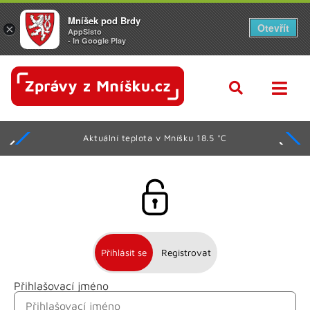
Mníšek pod Brdy
Otevřít
×
AppSisto
- In Google Play
Aktuální teplota v Mníšku 18.5 °C
Přihlásit se
Registrovat
Přihlašovací jméno
Jméno