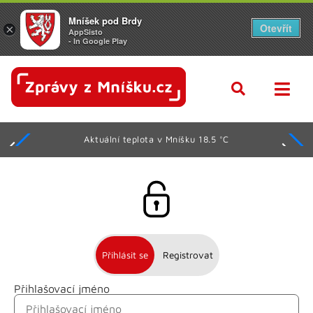
Mníšek pod Brdy
Otevřít
×
AppSisto
- In Google Play
Aktuální teplota v Mníšku 18.5 °C
Přihlásit se
Registrovat
Přihlašovací jméno
Jméno