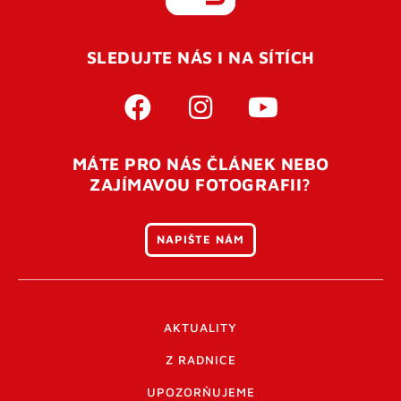
REGISTROVAT SE
SLEDUJTE NÁS I NA SÍTÍCH
Pro úspěšné dokončení registrace je potřeba
potvrdit
vaší e-mailovou
adresu. Po úspěšném odeslání
registrace vám přijde na e-mail potvrzovací kód. Po
otevření tohoto odkazu se váš účet ověří a můžete se
MÁTE PRO NÁS ČLÁNEK NEBO
přihlásit. Nezapomeňte zkontrolovat složku SPAM ve
ZAJÍMAVOU FOTOGRAFII?
vašem e-mailu. Pokud při registraci nastane problém
napište nám
.
NAPIŠTE NÁM
AKTUALITY
Z RADNICE
UPOZORŇUJEME