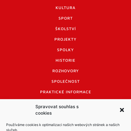
KULTURA
SPORT
ŠKOLSTVÍ
PROJEKTY
SPOLKY
HISTORIE
ROZHOVORY
SPOLEČNOST
PRAKTICKÉ INFORMACE
CENÍK INZERCE
Spravovat souhlas s
cookies
INFORMACE A KODEX DISKUTUJÍCÍCH
LOGO A LOGO MANUÁL
Používáme cookies k optimalizaci našich webových stránek a našich
služeb.