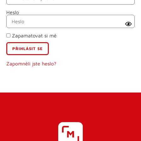
Heslo
Příjmení
Zapamatovat si mě
E-mail
Uživatelské jméno
Zapomněli jste heslo?
Heslo
Heslo znovu