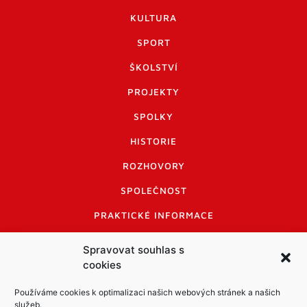
KULTURA
SPORT
ŠKOLSTVÍ
PROJEKTY
SPOLKY
HISTORIE
ROZHOVORY
SPOLEČNOST
PRAKTICKÉ INFORMACE
CENÍK INZERCE
Spravovat souhlas s
cookies
INFORMACE A KODEX DISKUTUJÍCÍCH
LOGO A LOGO MANUÁL
Používáme cookies k optimalizaci našich webových stránek a našich
služeb.