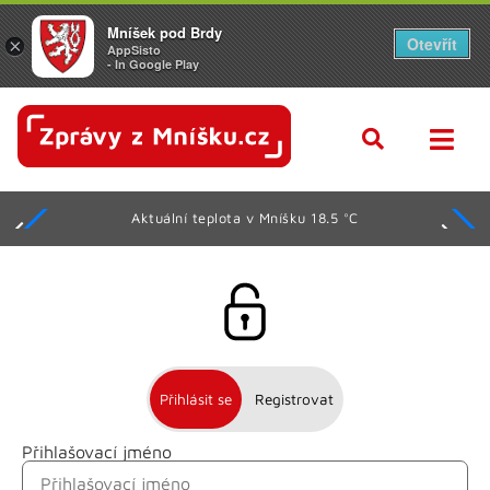
Mníšek pod Brdy
Otevřít
×
AppSisto
- In Google Play
Aktuální teplota v Mníšku 18.5 °C
Přihlásit se
Registrovat
Přihlašovací jméno
Jméno