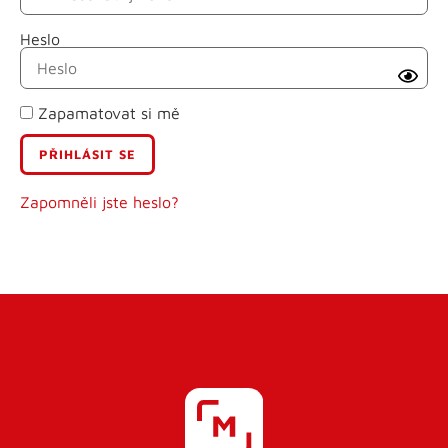
Heslo
Příjmení
Zapamatovat si mě
E-mail
Uživatelské jméno
Zapomněli jste heslo?
Heslo
Heslo znovu