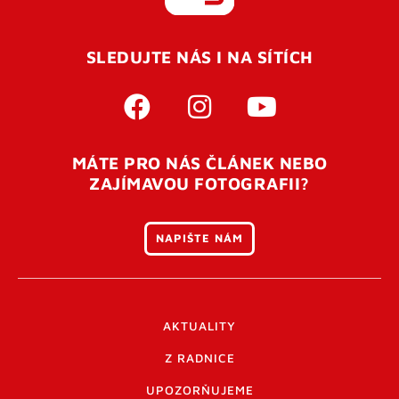
REGISTROVAT SE
SLEDUJTE NÁS I NA SÍTÍCH
Pro úspěšné dokončení registrace je potřeba
potvrdit
vaší e-mailovou
adresu. Po úspěšném odeslání
registrace vám přijde na e-mail potvrzovací kód. Po
otevření tohoto odkazu se váš účet ověří a můžete se
MÁTE PRO NÁS ČLÁNEK NEBO
přihlásit. Nezapomeňte zkontrolovat složku SPAM ve
ZAJÍMAVOU FOTOGRAFII?
vašem e-mailu. Pokud při registraci nastane problém
napište nám
.
NAPIŠTE NÁM
AKTUALITY
Z RADNICE
UPOZORŇUJEME