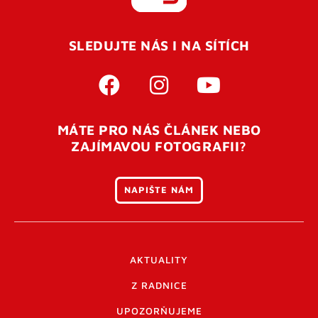
REGISTROVAT SE
SLEDUJTE NÁS I NA SÍTÍCH
Pro úspěšné dokončení registrace je potřeba
potvrdit
vaší e-mailovou
adresu. Po úspěšném odeslání
registrace vám přijde na e-mail potvrzovací kód. Po
otevření tohoto odkazu se váš účet ověří a můžete se
MÁTE PRO NÁS ČLÁNEK NEBO
přihlásit. Nezapomeňte zkontrolovat složku SPAM ve
ZAJÍMAVOU FOTOGRAFII?
vašem e-mailu. Pokud při registraci nastane problém
napište nám
.
NAPIŠTE NÁM
AKTUALITY
Z RADNICE
UPOZORŇUJEME