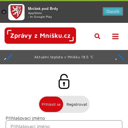
Mníšek pod Brdy
Otevřít
×
AppSisto
- In Google Play
Aktuální teplota v Mníšku 18.5 °C
Přihlásit se
Registrovat
Přihlašovací jméno
Jméno