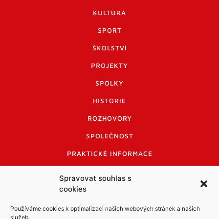
KULTURA
SPORT
ŠKOLSTVÍ
PROJEKTY
SPOLKY
HISTORIE
ROZHOVORY
SPOLEČNOST
PRAKTICKÉ INFORMACE
CENÍK INZERCE
Spravovat souhlas s
cookies
INFORMACE A KODEX DISKUTUJÍCÍCH
LOGO A LOGO MANUÁL
Používáme cookies k optimalizaci našich webových stránek a našich
služeb.