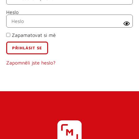
Heslo
Příjmení
Zapamatovat si mě
E-mail
Uživatelské jméno
Zapomněli jste heslo?
Heslo
Heslo znovu