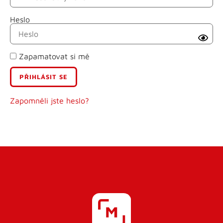
Heslo
Příjmení
Zapamatovat si mě
E-mail
Uživatelské jméno
Zapomněli jste heslo?
Heslo
Heslo znovu