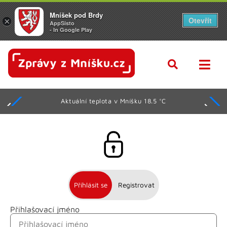
Mníšek pod Brdy
Otevřít
×
AppSisto
- In Google Play
Aktuální teplota v Mníšku 18.5 °C
Přihlásit se
Registrovat
Přihlašovací jméno
Jméno