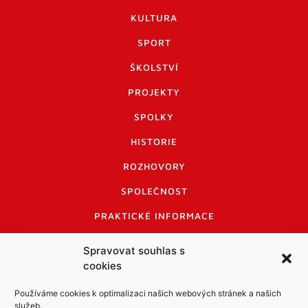
KULTURA
SPORT
ŠKOLSTVÍ
PROJEKTY
SPOLKY
HISTORIE
ROZHOVORY
SPOLEČNOST
PRAKTICKÉ INFORMACE
CENÍK INZERCE
Spravovat souhlas s
cookies
INFORMACE A KODEX DISKUTUJÍCÍCH
LOGO A LOGO MANUÁL
Používáme cookies k optimalizaci našich webových stránek a našich
služeb.