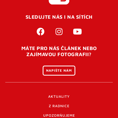
REGISTROVAT SE
SLEDUJTE NÁS I NA SÍTÍCH
Pro úspěšné dokončení registrace je potřeba
potvrdit
vaší e-mailovou
adresu. Po úspěšném odeslání
registrace vám přijde na e-mail potvrzovací kód. Po
otevření tohoto odkazu se váš účet ověří a můžete se
MÁTE PRO NÁS ČLÁNEK NEBO
přihlásit. Nezapomeňte zkontrolovat složku SPAM ve
ZAJÍMAVOU FOTOGRAFII?
vašem e-mailu. Pokud při registraci nastane problém
napište nám
.
NAPIŠTE NÁM
AKTUALITY
Z RADNICE
UPOZORŇUJEME