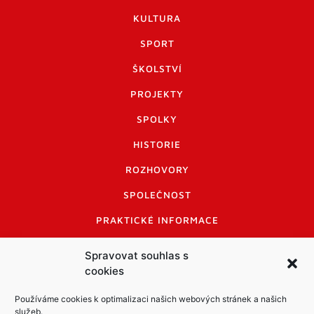
KULTURA
SPORT
ŠKOLSTVÍ
PROJEKTY
SPOLKY
HISTORIE
ROZHOVORY
SPOLEČNOST
PRAKTICKÉ INFORMACE
CENÍK INZERCE
Spravovat souhlas s
cookies
INFORMACE A KODEX DISKUTUJÍCÍCH
LOGO A LOGO MANUÁL
Používáme cookies k optimalizaci našich webových stránek a našich
služeb.