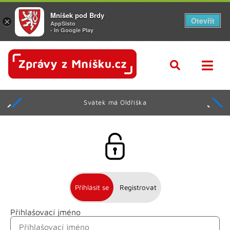
Mníšek pod Brdy
Otevřít
×
AppSisto
- In Google Play
Svátek má Oldřiška
Přihlásit se
Registrovat
Přihlašovací jméno
Jméno