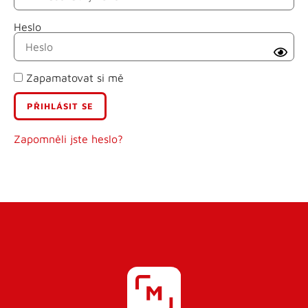
Heslo
Příjmení
Zapamatovat si mě
E-mail
Uživatelské jméno
Zapomněli jste heslo?
Heslo
Heslo znovu