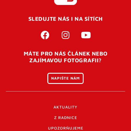
REGISTROVAT SE
SLEDUJTE NÁS I NA SÍTÍCH
Pro úspěšné dokončení registrace je potřeba
potvrdit
vaší e-mailovou
adresu. Po úspěšném odeslání
registrace vám přijde na e-mail potvrzovací kód. Po
otevření tohoto odkazu se váš účet ověří a můžete se
MÁTE PRO NÁS ČLÁNEK NEBO
přihlásit. Nezapomeňte zkontrolovat složku SPAM ve
ZAJÍMAVOU FOTOGRAFII?
vašem e-mailu. Pokud při registraci nastane problém
napište nám
.
NAPIŠTE NÁM
AKTUALITY
Z RADNICE
UPOZORŇUJEME