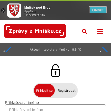
Mníšek pod Brdy
Otevřít
×
AppSisto
- In Google Play
Aktuální teplota v Mníšku 18.5 °C
Přihlásit se
Registrovat
Přihlašovací jméno
Jméno