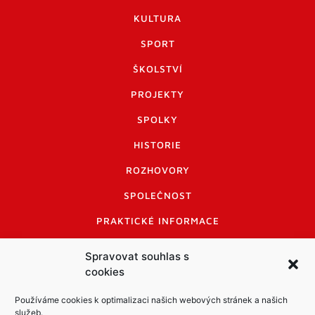
KULTURA
SPORT
ŠKOLSTVÍ
PROJEKTY
SPOLKY
HISTORIE
ROZHOVORY
SPOLEČNOST
PRAKTICKÉ INFORMACE
CENÍK INZERCE
Spravovat souhlas s
cookies
INFORMACE A KODEX DISKUTUJÍCÍCH
LOGO A LOGO MANUÁL
Používáme cookies k optimalizaci našich webových stránek a našich
služeb.