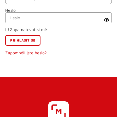
Heslo
Příjmení
Zapamatovat si mě
E-mail
Uživatelské jméno
Zapomněli jste heslo?
Heslo
Heslo znovu