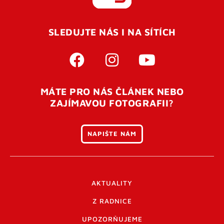
REGISTROVAT SE
SLEDUJTE NÁS I NA SÍTÍCH
Pro úspěšné dokončení registrace je potřeba
potvrdit
vaší e-mailovou
adresu. Po úspěšném odeslání
registrace vám přijde na e-mail potvrzovací kód. Po
otevření tohoto odkazu se váš účet ověří a můžete se
MÁTE PRO NÁS ČLÁNEK NEBO
přihlásit. Nezapomeňte zkontrolovat složku SPAM ve
ZAJÍMAVOU FOTOGRAFII?
vašem e-mailu. Pokud při registraci nastane problém
napište nám
.
NAPIŠTE NÁM
AKTUALITY
Z RADNICE
UPOZORŇUJEME