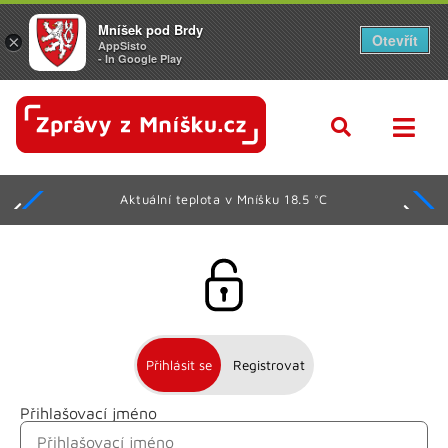
Mníšek pod Brdy
Otevřít
×
AppSisto
- In Google Play
Aktuální teplota v Mníšku 18.5 °C
Přihlásit se
Registrovat
Přihlašovací jméno
Jméno