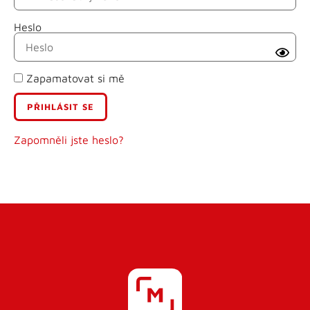
Heslo
Příjmení
Zapamatovat si mě
E-mail
Uživatelské jméno
Zapomněli jste heslo?
Heslo
Heslo znovu