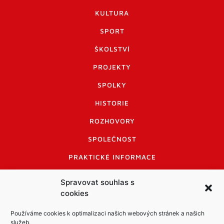
KULTURA
SPORT
ŠKOLSTVÍ
PROJEKTY
SPOLKY
HISTORIE
ROZHOVORY
SPOLEČNOST
PRAKTICKÉ INFORMACE
CENÍK INZERCE
Spravovat souhlas s
cookies
INFORMACE A KODEX DISKUTUJÍCÍCH
LOGO A LOGO MANUÁL
Používáme cookies k optimalizaci našich webových stránek a našich
služeb.