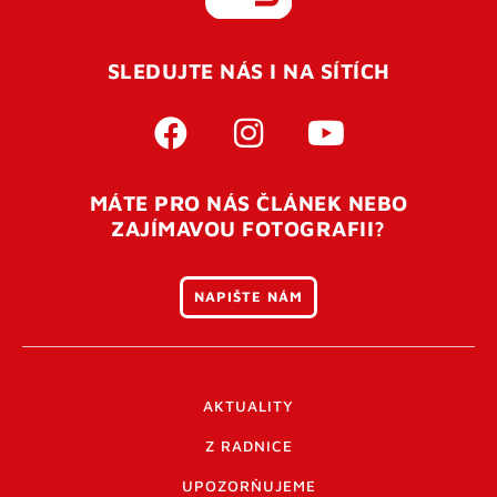
REGISTROVAT SE
SLEDUJTE NÁS I NA SÍTÍCH
Pro úspěšné dokončení registrace je potřeba
potvrdit
vaší e-mailovou
adresu. Po úspěšném odeslání
registrace vám přijde na e-mail potvrzovací kód. Po
otevření tohoto odkazu se váš účet ověří a můžete se
MÁTE PRO NÁS ČLÁNEK NEBO
přihlásit. Nezapomeňte zkontrolovat složku SPAM ve
ZAJÍMAVOU FOTOGRAFII?
vašem e-mailu. Pokud při registraci nastane problém
napište nám
.
NAPIŠTE NÁM
AKTUALITY
Z RADNICE
UPOZORŇUJEME