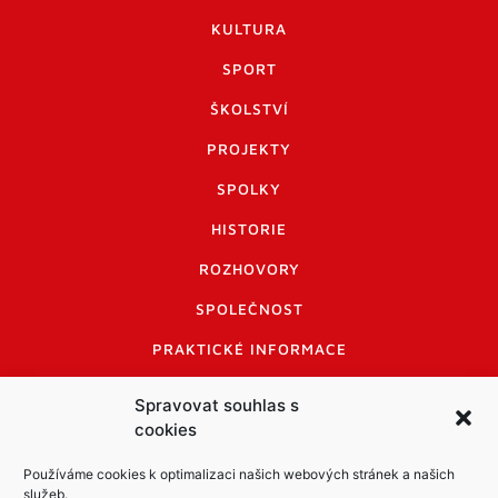
KULTURA
SPORT
ŠKOLSTVÍ
PROJEKTY
SPOLKY
HISTORIE
ROZHOVORY
SPOLEČNOST
PRAKTICKÉ INFORMACE
CENÍK INZERCE
Spravovat souhlas s
cookies
INFORMACE A KODEX DISKUTUJÍCÍCH
LOGO A LOGO MANUÁL
Používáme cookies k optimalizaci našich webových stránek a našich
služeb.