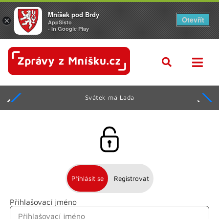
Mníšek pod Brdy
Otevřít
×
AppSisto
- In Google Play
Svátek má Lada
Přihlásit se
Registrovat
Přihlašovací jméno
Jméno