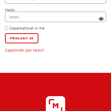
Heslo
Příjmení
Zapamatovat si mě
E-mail
Uživatelské jméno
Zapomněli jste heslo?
Heslo
Heslo znovu