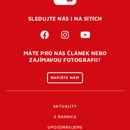
REGISTROVAT SE
SLEDUJTE NÁS I NA SÍTÍCH
Pro úspěšné dokončení registrace je potřeba
potvrdit
vaší e-mailovou
adresu. Po úspěšném odeslání
registrace vám přijde na e-mail potvrzovací kód. Po
otevření tohoto odkazu se váš účet ověří a můžete se
MÁTE PRO NÁS ČLÁNEK NEBO
přihlásit. Nezapomeňte zkontrolovat složku SPAM ve
ZAJÍMAVOU FOTOGRAFII?
vašem e-mailu. Pokud při registraci nastane problém
napište nám
.
NAPIŠTE NÁM
AKTUALITY
Z RADNICE
UPOZORŇUJEME