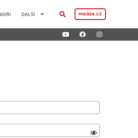
NIOŘI
DALŠÍ
MNÍŠEK.CZ