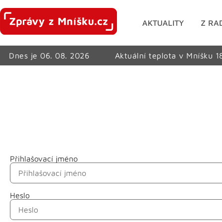
AKTUALITY
Z RA
Dnes je 06. 08. 2026
Aktuální teplota v Mníšku 1
Přihlašovací jméno
Jméno
Heslo
Příjmení