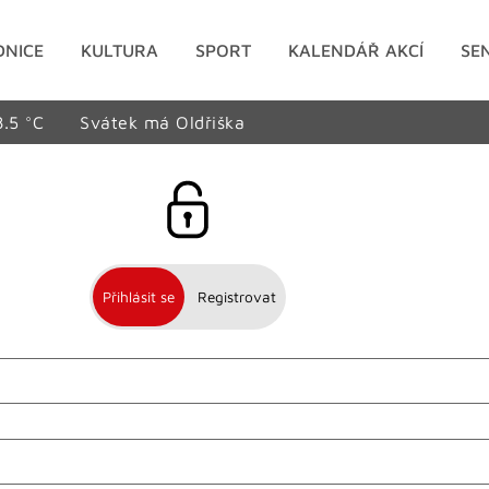
DNICE
KULTURA
SPORT
KALENDÁŘ AKCÍ
SE
8.5 °C
Svátek má Oldřiška
Přihlásit se
Registrovat