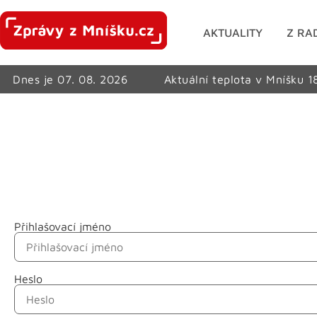
AKTUALITY
Z RA
Dnes je 07. 08. 2026
Aktuální teplota v Mníšku 1
Přihlašovací jméno
Jméno
Heslo
Příjmení