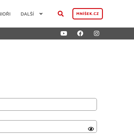
NIOŘI
DALŠÍ
MNÍŠEK.CZ