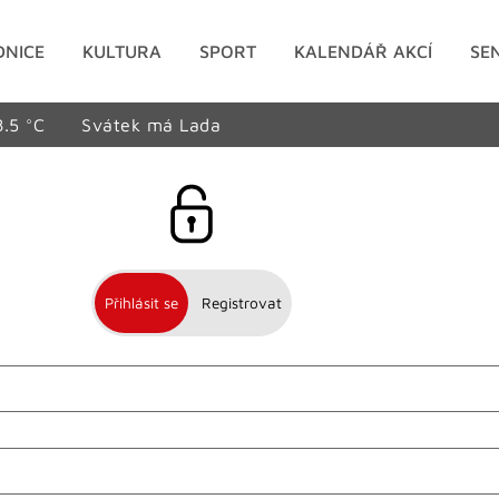
DNICE
KULTURA
SPORT
KALENDÁŘ AKCÍ
SE
8.5 °C
Svátek má Lada
Přihlásit se
Registrovat